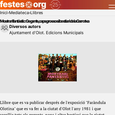
Inici
Mediateca
Llibres
Mostrari fantàstic: Gegants, caps grossos i bestiari de la Garrotxa
Diversos autors
Ajuntament d'Olot. Edicions Municipals
Llibre que es va publicar després de l'exposició "Faràndula
Olotina" que es va fer a la ciutat d'Olot l'any 1981 i que
recollia tots els gegants, nans i altre bestiari que la ciutat