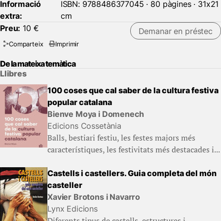
Informació
ISBN: 9788486377045 · 80 pàgines · 31x21
extra:
cm
Preu:
10 €
Demanar en préstec
Comparteix
Imprimir
De la mateixa temàtica
Llibres
100 coses que cal saber de la cultura festiva
popular catalana
Bienve Moya i Domenech
Edicions Cossetània
Balls, bestiari festiu, les festes majors més
característiques, les festivitats més destacades i...
Castells i castellers. Guia completa del món
casteller
Xavier Brotons i Navarro
Lynx Edicions
Diferents tipus de castells, estructures i