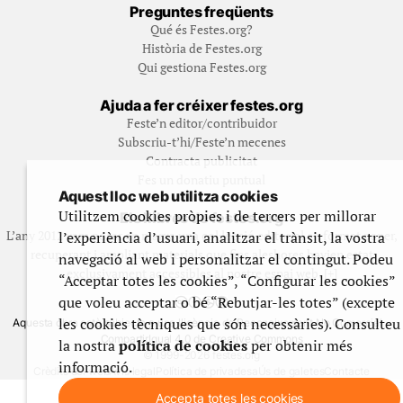
Preguntes freqüents
Qué és Festes.org?
Història de Festes.org
Qui gestiona Festes.org
Ajuda a fer créixer festes.org
Feste’n editor/contribuidor
Subscriu-t’hi/Feste’n mecenes
Contracta publicitat
Fes un donatiu puntual
Aquest lloc web utilitza cookies
Utilitzem cookies pròpies i de tercers per millorar
Els llibres de festes.org
L’any 2012 vam posar en marxa una col·lecció editorial en format paper,
l’experiència d’usuari, analitzar el trànsit, la vostra
recuperant i ampliant materials que fins aleshores havien estat
navegació al web i personalitzar el contingut. Podeu
exclusivament accessibles al nostre espai web. [+]
“Acceptar totes les cookies”, “Configurar les cookies”
que voleu acceptar o bé “Rebutjar-les totes” (excepte
les cookies tècniques que són necessàries). Consulteu
Aquesta obra està subjecta a una llicència de Reconeixement No Comercial -
CompartirIgual 4.0 de Creative Commons
la nostra
política de cookies
per obtenir més
© 1999-2026 festes.org
informació.
Crèdits del web
Avís legal
Política de privadesa
Ús de galetes
Contacte
Accepta totes les cookies