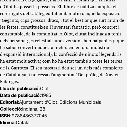
d'Olot ha posseït i posseeix. El llibre actualitza i amplia els
continguts del catàleg editat amb motiu d'aquella exposició.
"Gegants, caps grossos, dracs, i tot el bestiar que surt arran de
les festes, constitueixen l'inventari fantàstic, però concret i
constatable, de la comunitat. A Olot, ciutat inclinada a tenir
dels personatges celestials unes versions ben palpables (i que
ha sabut convertir aquesta inclinació en una indústria
d'expansió internacional), la confecció de ninots llegendaris
ha estat molt activa; com ho ha estat també a totes les terres
de la Garrotxa. El seu mostrari deu ser un dels més complerts
de Catalunya, i no cessa d'augmentar." Del pròleg de Xavier
Fàbregas.
Lloc de publicació:
Olot
Data de publicació:
1985
Editorial:
Ajuntament d'Olot. Edicions Municipals
Col·lecció:
Indiana, 28
ISBN:
9788486377045
Idioma:
Català