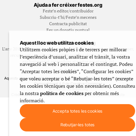
Ajuda a fer créixer festes.org
Feste’n editor/contribuidor
Subscriu-t’hi/Feste’n mecenes
Contracta publicitat
Fes un donatiu puntual
Aquest lloc web utilitza cookies
Els llibres de festes.org
L’any 2012 vam posar en marxa una col·lecció editorial en format paper,
Utilitzem cookies pròpies i de tercers per millorar
recuperant i ampliant materials que fins aleshores havien estat
l’experiència d’usuari, analitzar el trànsit, la vostra
exclusivament accessibles al nostre espai web. [+]
navegació al web i personalitzar el contingut. Podeu
“Acceptar totes les cookies”, “Configurar les cookies”
que voleu acceptar o bé “Rebutjar-les totes” (excepte
Aquesta obra està subjecta a una llicència de Reconeixement No Comercial -
CompartirIgual 4.0 de Creative Commons
les cookies tècniques que són necessàries). Consulteu
© 1999-2026 festes.org
la nostra
política de cookies
per obtenir més
Crèdits del web
Avís legal
Política de privadesa
Ús de galetes
Contacte
informació.
Accepta totes les cookies
Rebutjar-les totes