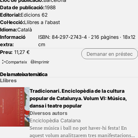
Lloc de publicació:
Barcelona
Data de publicació:
1988
Editorial:
Edicions 62
Col·lecció:
Llibres a l'abast
Idioma:
Català
Informació
ISBN: 84-297-2743-4 · 216 pàgines · 18x12
extra:
cm
Preu:
11,27 €
Demanar en préstec
Comparteix
Imprimir
De la mateixa temàtica
Llibres
Tradicionari. Enciclopèdia de la cultura
popular de Catalunya. Volum VI: Música,
dansa i teatre popular
Diversos autors
Enciclopèdia Catalana
Sense música i ball no pot haver-hi festa! En
aquest volum analitzarem tres manifestacions...