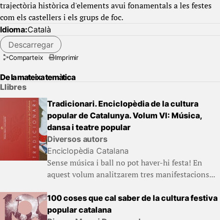
trajectòria històrica d'elements avui fonamentals a les festes
com els castellers i els grups de foc.
Idioma:
Català
Descarregar
Comparteix
Imprimir
De la mateixa temàtica
Llibres
Tradicionari. Enciclopèdia de la cultura
popular de Catalunya. Volum VI: Música,
dansa i teatre popular
Diversos autors
Enciclopèdia Catalana
Sense música i ball no pot haver-hi festa! En
aquest volum analitzarem tres manifestacions...
100 coses que cal saber de la cultura festiva
popular catalana