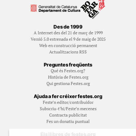
Des de 1999
A Internet des del 21 de març de 1999
Versió 5.0 estrenada el 9 de maig de 2025
Web en construcció permanent
Actualitzacions RSS
Preguntes freqüents
Qué és Festes.org?
Història de Festes.org
Qui gestiona Festes.org
Ajuda a fer créixer festes.org
Feste’n editor/contribuidor
Subscriu-t’hi/Feste’n mecenes
Contracta publicitat
Fes un donatiu puntual
Els llibres de festes.org