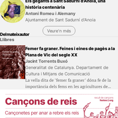
Els gegants a Sant Sadurní d'Anoia, una
història centenària
Antoni Romeu i Alemany
Ajuntament de Sant Sadurní d'Anoia
Veure'n més
Del mateix autor
Llibres
Femer fa graner. Feines i eines de pagès a la
Plana de Vic del segle XX
Jacint Torrents Buxó
Generalitat de Catalunya. Departament de
Cultura i Mitjans de Comunicació
La vella dita de "femer fa graner" dóna fe de la
importància dels fems en les agricultures de...