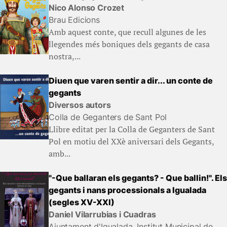
Nico Alonso Crozet
Brau Edicions
Amb aquest conte, que recull algunes de les
llegendes més boniques dels gegants de casa
nostra,...
Diuen que varen sentir a dir... un conte de
gegants
Diversos autors
Colla de Geganters de Sant Pol
Llibre editat per la Colla de Geganters de Sant
Pol en motiu del XXè aniversari dels Gegants,
amb...
"-Que ballaran els gegants? - Que ballin!". Els
gegants i nans processionals a Igualada
(segles XV-XXI)
Daniel Vilarrubias i Cuadras
Ajuntament d'Igualada. Institut Municipal de