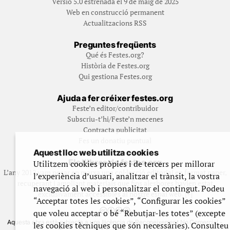
Versió 5.0 estrenada el 9 de maig de 2025
Web en construcció permanent
Actualitzacions RSS
Preguntes freqüents
Qué és Festes.org?
Història de Festes.org
Qui gestiona Festes.org
Ajuda a fer créixer festes.org
Feste’n editor/contribuidor
Subscriu-t’hi/Feste’n mecenes
Contracta publicitat
Fes un donatiu puntual
Aquest lloc web utilitza cookies
Els llibres de festes.org
Utilitzem cookies pròpies i de tercers per millorar
L’any 2012 vam posar en marxa una col·lecció editorial en format paper,
l’experiència d’usuari, analitzar el trànsit, la vostra
recuperant i ampliant materials que fins aleshores havien estat
navegació al web i personalitzar el contingut. Podeu
exclusivament accessibles al nostre espai web. [+]
“Acceptar totes les cookies”, “Configurar les cookies”
que voleu acceptar o bé “Rebutjar-les totes” (excepte
Aquesta obra està subjecta a una llicència de Reconeixement No Comercial -
les cookies tècniques que són necessàries). Consulteu