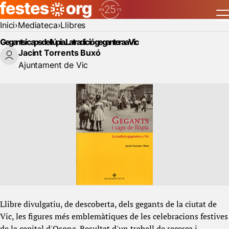
Inici
Mediateca
Llibres
Gegants i caps de llúpia. La tradició gegantera a Vic
Jacint Torrents Buxó
Ajuntament de Vic
Llibre divulgatiu, de descoberta, dels gegants de la ciutat de
Vic, les figures més emblemàtiques de les celebracions festives
de la capital d'Osona. Resultat d'un treball de recerca i