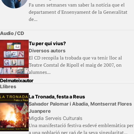
Fa unes setmanes vam saber la notícia que el
departament d'Ensenyament de la Generalitat
de...
Audio / CD
Tu per qui vius?
Diversos autors
El CD recopila la trobada que va tenir lloc al
Teatre Comtal de Ripoll el maig de 2007, on
alumnes...
Del mateix autor
Llibres
La Tronada, festa a Reus
Salvador Palomar i Abadia, Montserrat Flores
Juanpere
Migdia Serveis Culturals
Una manifestació festiva esdevé emblemàtica per
a una població per raó de la seva singularitat...