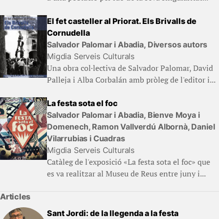
El fet casteller al Priorat. Els Brivalls de
Cornudella
Salvador Palomar i Abadia, Diversos autors
Migdia Serveis Culturals
Una obra col·lectiva de Salvador Palomar, David
Palleja i Alba Corbalán amb pròleg de l'editor i...
La festa sota el foc
Salvador Palomar i Abadia, Bienve Moya i
Domenech, Ramon Vallverdú Albornà, Daniel
Vilarrubias i Cuadras
Migdia Serveis Culturals
Catàleg de l'exposició «La festa sota el foc» que
es va realitzar al Museu de Reus entre juny i...
Articles
Sant Jordi: de la llegenda a la festa