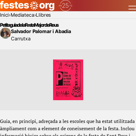
Inici
Mediateca
Llibres
Petita guia de la Festa Major de Reus
Salvador Palomar i Abadia
Carrutxa
Guia, en principi, adreçada a les escoles que ha estat utilitzada
àmpliament com a element de coneixement de la festa. Inclou
informació bàsica sobre els orígens de la festa de Sant Pere i