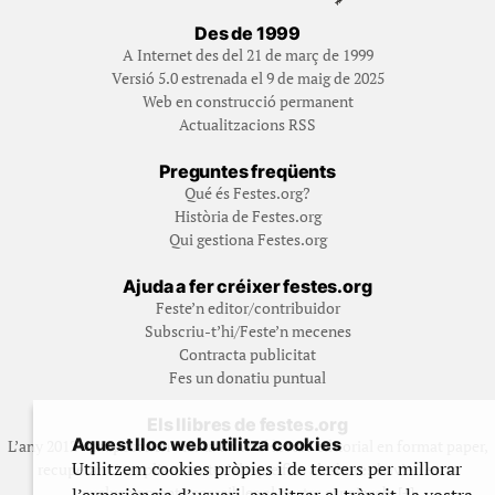
Des de 1999
A Internet des del 21 de març de 1999
Versió 5.0 estrenada el 9 de maig de 2025
Web en construcció permanent
Actualitzacions RSS
Preguntes freqüents
Qué és Festes.org?
Història de Festes.org
Qui gestiona Festes.org
Ajuda a fer créixer festes.org
Feste’n editor/contribuidor
Subscriu-t’hi/Feste’n mecenes
Contracta publicitat
Fes un donatiu puntual
Els llibres de festes.org
Aquest lloc web utilitza cookies
L’any 2012 vam posar en marxa una col·lecció editorial en format paper,
Utilitzem cookies pròpies i de tercers per millorar
recuperant i ampliant materials que fins aleshores havien estat
exclusivament accessibles al nostre espai web. [+]