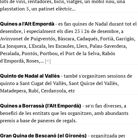
lots de vins, rentadores, bicis, viatges, un mòbil nou, una
playstation 5, un patinet elèctric...
- es fan quines de Nadal durant tot el
Quines a l'Alt Empordà
desembre, i especialment els dies 25 i 26 de desembre, a
Avinyonet de Puigventós, Bàscara, Cadaqués, Fortià, Garrigàs,
La Jonquera, L'Escala, les Escaules, Llers, Palau-Saverdera,
Peralada, Pontós, Portbou, el Port de la Selva, Rabós
d'Empordà, Roses,...
[+]
- també s'organitzen sessions de
Quinto de Nadal al Vallès
quinto a Sant Cugat del Vallès, Sant Quirze del Vallès,
Matadepera, Rubí, Cerdanyola, etc
- se'n fan diverses, a
Quines a Borrassà (l'Alt Empordà)
benefici de les entitats que les organitzen, amb abundants
premis a base de paneres de regals.
- organitzada per
Gran Quina de Bescanó (el Gironès)