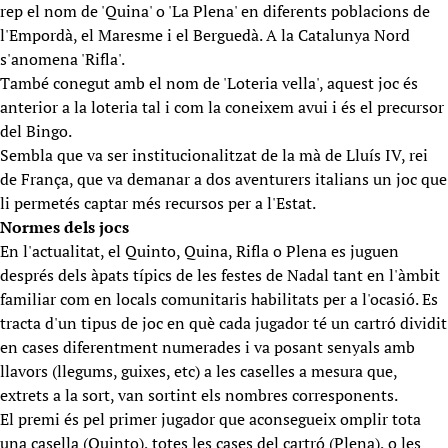
rep el nom de 'Quina' o 'La Plena' en diferents poblacions de
l'Empordà, el Maresme i el Berguedà. A la Catalunya Nord
s'anomena 'Rifla'.
També conegut amb el nom de 'Loteria vella', aquest joc és
anterior a la loteria tal i com la coneixem avui i és el precursor
del Bingo.
Sembla que va ser institucionalitzat de la mà de Lluís IV, rei
de França, que va demanar a dos aventurers italians un joc que
li permetés captar més recursos per a l'Estat.
Normes dels jocs
En l'actualitat, el Quinto, Quina, Rifla o Plena es juguen
després dels àpats típics de les festes de Nadal tant en l'àmbit
familiar com en locals comunitaris habilitats per a l'ocasió. Es
tracta d'un tipus de joc en què cada jugador té un cartró dividit
en cases diferentment numerades i va posant senyals amb
llavors (llegums, guixes, etc) a les caselles a mesura que,
extrets a la sort, van sortint els nombres corresponents.
El premi és pel primer jugador que aconsegueix omplir tota
una casella (Quinto), totes les cases del cartró (Plena), o les