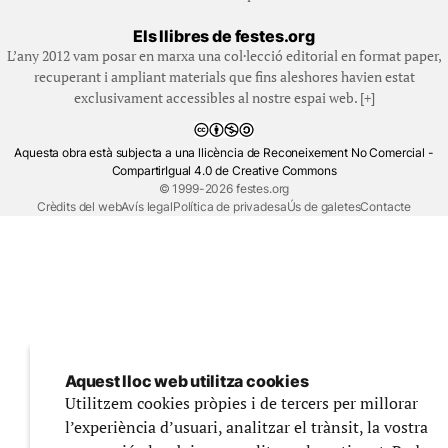
Els llibres de festes.org
L’any 2012 vam posar en marxa una col·lecció editorial en format paper,
recuperant i ampliant materials que fins aleshores havien estat
exclusivament accessibles al nostre espai web. [+]
Aquesta obra està subjecta a una llicència de Reconeixement No Comercial -
CompartirIgual 4.0 de Creative Commons
© 1999-2026 festes.org
Crèdits del web
Avís legal
Política de privadesa
Ús de galetes
Contacte
Aquest lloc web utilitza cookies
Utilitzem cookies pròpies i de tercers per millorar
l’experiència d’usuari, analitzar el trànsit, la vostra