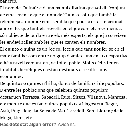
paneres.
El nom de 'Quina' ve d'una paraula llatina que vol dir 'conjunt
de cinc', mentre que el nom de 'Quinto' tot i que també fa
referència a nombre cinc, sembla que podria estar relacionat
amb el fet que tant els novells en el joc com els més menuts
són objecte de burla entre els més experts, els que ja coneixen
les endevinalles amb les que es canten els nombres.
El quinto o quina és un joc col·lectiu que tant pot fer-se en el
marc familiar com entre un grup d'amics, una entitat esportiva
o bé a nivell comunitari, de tot el poble. Molts d'ells tenen
finalitats benèfiques o estan destinats a recollir fons
econòmics.
De quintos o quines n'hi ha, doncs de familiars i de populars.
D'entre les poblacions que celebren quintos populars
destaquen Terrassa, Sabadell, Rubí, Sitges, Vilanova, Manresa,
etc mentre que es fan quines populars a Llagostera, Begur,
Avià, Puig-Reig, La Selva de Mar, Taradell, Sant Llorenç de la
Muga, Llers, etc
Has detectat algun error?
Avisa’ns!