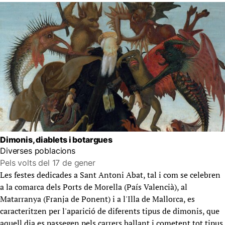
Dimonis, diablets i botargues
Diverses poblacions
Pels volts del 17 de gener
Les festes dedicades a Sant Antoni Abat, tal i com se celebren
a la comarca dels Ports de Morella (País Valencià), al
Matarranya (Franja de Ponent) i a l'Illa de Mallorca, es
caracteritzen per l'aparició de diferents tipus de dimonis, que
aquell dia es passegen pels carrers ballant i cometent tot tipus