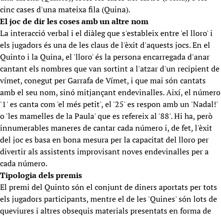
cinc cases d'una mateixa fila (Quina).
El joc de dir les coses amb un altre nom
La interacció verbal i el diàleg que s'estableix entre 'el lloro' i
els jugadors és una de les claus de l'èxit d'aquests jocs. En el
Quinto i la Quina, el 'lloro' és la persona encarregada d'anar
cantant els nombres que van sortint a l'atzar d'un recipient de
vímet, conegut per Garrafa de Vímet, i que mai són cantats
amb el seu nom, sinó mitjançant endevinalles. Així, el número
'1' es canta com 'el més petit', el '25' es respon amb un 'Nadal!'
o 'les mamelles de la Paula' que es refereix al '88'. Hi ha, però
innumerables maneres de cantar cada número i, de fet, l'èxit
del joc es basa en bona mesura per la capacitat del lloro per
divertir als assistents improvisant noves endevinalles per a
cada número.
Tipologia dels premis
El premi del Quinto són el conjunt de diners aportats per tots
els jugadors participants, mentre el de les 'Quines' són lots de
queviures i altres obsequis materials presentats en forma de