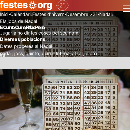
Inici
Calendari
Festes d'hivern
Desembre >21
Nadal
Els jocs de Nadal
El Quinto, Quina, Rifla o Plena
Jugar a no dir les coses pel seu nom
Diverses poblacions
Dates properes al Nadal
nadal
jocs
quinto
quina
loteria
atzar
plena