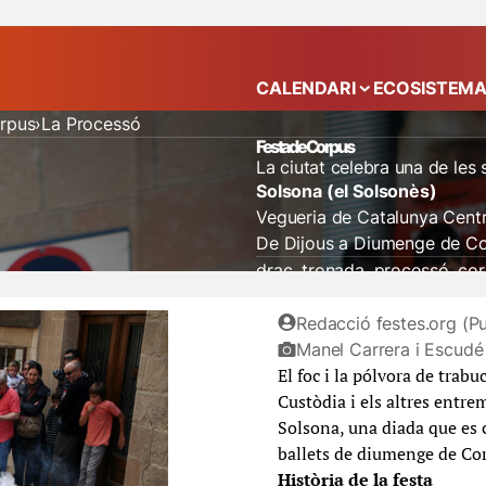
CALENDARI
ECOSISTEM
Mostra el submenú
orpus
La Processó
Festa de Corpus
La ciutat celebra una de les
Solsona (el Solsonès)
Vegueria de Catalunya Centr
De Dijous a Diumenge de C
drac
tronada
processó
cor
Redacció festes.org (Pu
Manel Carrera i Escudé
El foc i la pólvora de trab
Custòdia i els altres entre
Solsona, una diada que es 
ballets de diumenge de Cor
Història de la festa