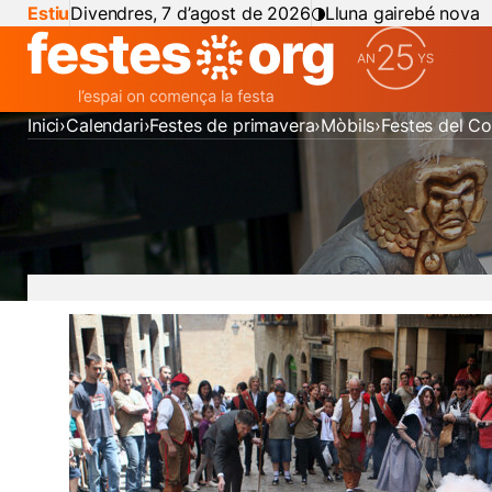
Estiu
Divendres, 7 d’agost de 2026
Lluna gairebé nova
Inici
Calendari
Festes de primavera
Mòbils
Festes del C