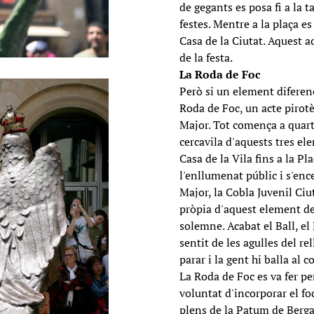
de gegants es posa fi a la t
festes. Mentre a la plaça es
Casa de la Ciutat. Aquest a
de la festa.
La Roda de Foc
Però si un element diferenc
Roda de Foc, un acte pirotè
Major. Tot comença a quarts
cercavila d'aquests tres el
Casa de la Vila fins a la Pla
l'enllumenat públic i s'enc
Major, la Cobla Juvenil Ciu
pròpia d'aquest element de
solemne. Acabat el Ball, el
sentit de les agulles del re
parar i la gent hi balla al co
La Roda de Foc es va fer pe
voluntat d'incorporar el fo
plens de la Patum de Berga.