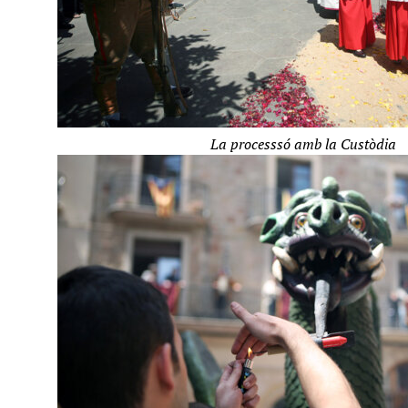
La processsó amb la Custòdia