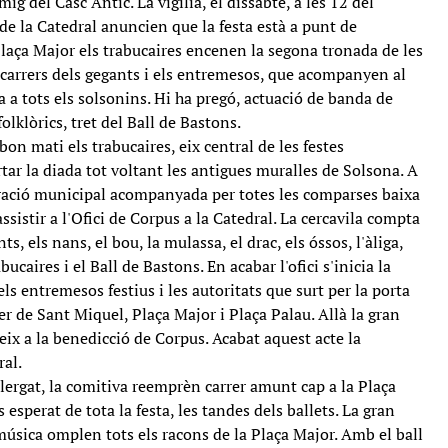
ig del Casc Antic. La vigília, el dissabte, a les 12 del
e la Catedral anuncien que la festa està a punt de
Plaça Major els trabucaires encenen la segona tronada de les
acarrers dels gegants i els entremesos, que acompanyen al
a a tots els solsonins. Hi ha pregó, actuació de banda de
olklòrics, tret del Ball de Bastons.
n mati els trabucaires, eix central de les festes
tar la diada tot voltant les antigues muralles de Solsona. A
oració municipal acompanyada per totes les comparses baixa
assistir a l'Ofici de Corpus a la Catedral. La cercavila compta
s, els nans, el bou, la mulassa, el drac, els óssos, l'àliga,
rabucaires i el Ball de Bastons. En acabar l'ofici s'inicia la
ls entremesos festius i les autoritats que surt per la porta
rer de Sant Miquel, Plaça Major i Plaça Palau. Allà la gran
deix a la benedicció de Corpus. Acabat aquest acte la
ral.
ergat, la comitiva reemprèn carrer amunt cap a la Plaça
s esperat de tota la festa, les tandes dels ballets. La gran
 música omplen tots els racons de la Plaça Major. Amb el ball