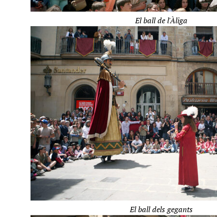
El ball de l'Àliga
El ball dels gegants