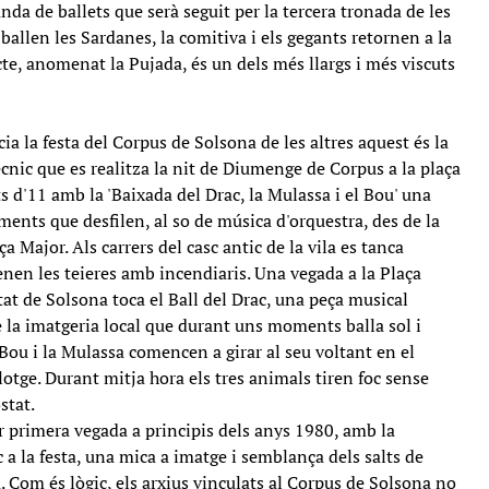
anda de ballets que serà seguit per la tercera tronada de les
 ballen les Sardanes, la comitiva i els gegants retornen a la
cte, anomenat la Pujada, és un dels més llargs i més viscuts
ia la festa del Corpus de Solsona de les altres aquest és la
cnic que es realitza la nit de Diumenge de Corpus a la plaça
 d'11 amb la 'Baixada del Drac, la Mulassa i el Bou' una
ements que desfilen, al so de música d'orquestra, des de la
ça Major. Als carrers del casc antic de la vila es tanca
enen les teieres amb incendiaris. Una vegada a la Plaça
tat de Solsona toca el Ball del Drac, una peça musical
 la imatgeria local que durant uns moments balla sol i
 Bou i la Mulassa comencen a girar al seu voltant en el
llotge. Durant mitja hora els tres animals tiren foc sense
stat.
r primera vegada a principis dels anys 1980, amb la
c a la festa, una mica a imatge i semblança dels salts de
 Com és lògic, els arxius vinculats al Corpus de Solsona no