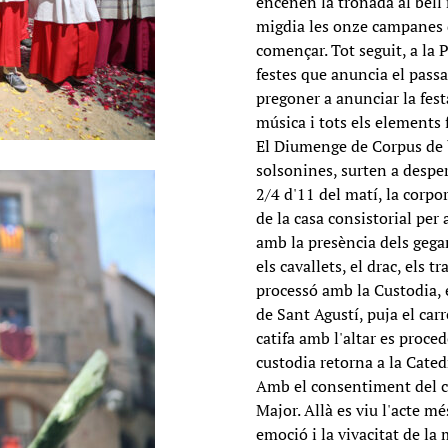
encenen la tronada al bell m
migdia les onze campanes d
començar. Tot seguit, a la 
festes que anuncia el pass
pregoner a anunciar la fest
música i tots els elements f
El Diumenge de Corpus de bo
solsonines, surten a desper
2/4 d'11 del matí, la corp
de la casa consistorial per 
amb la presència dels gegant
els cavallets, el drac, els t
processó amb la Custodia, e
de Sant Agustí, puja el car
catifa amb l'altar es proce
custodia retorna a la Cated
Amb el consentiment del cl
Major. Allà es viu l'acte mé
emoció i la vivacitat de la