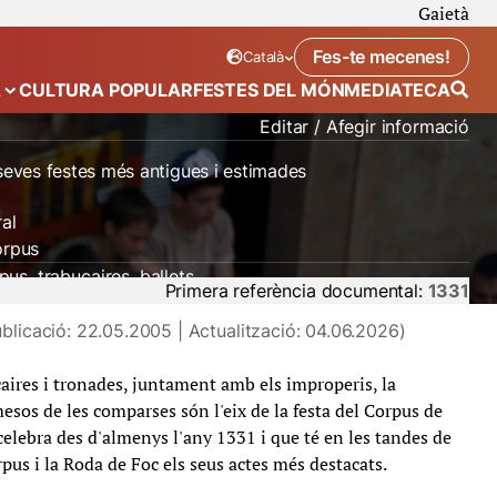
Gaietà
Fes-te mecenes!
Català
Idioma seleccionat:
. Canviar idioma
A
CULTURA POPULAR
FESTES DEL MÓN
MEDIATECA
 de “Calendari”
Mostra el submenú de “Ecosistema”
Editar / Afegir informació
 seves festes més antigues i estimades
al
orpus
pus
trabucaires
ballets
Primera referència documental:
1331
blicació: 22.05.2005 | Actualització: 04.06.2026)
ucaires i tronades, juntament amb els improperis, la
mesos de les comparses són l'eix de la festa del Corpus de
celebra des d'almenys l'any 1331 i que té en les tandes de
pus i la Roda de Foc els seus actes més destacats.