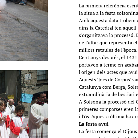
La primera referència escri
la situa a la festa solsonin
Amb aquesta data trobem co
dins la Catedral (en aquel
s'organitzava la processó. 
de l'altar que representa e
millors retaules de l'època.
Cent anys després, el 1431
portaven a terme en acabar 
l'origen dels actes que avu
Aquests 'Jocs de Corpus' va
Catalunya com Berga, Solso
extraordinària de bestiari 
A Solsona la processó del 
primeres comparses eren la 
i l'ós. Aquesta última ha arr
La festa avui
La festa comença el Dijous 