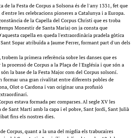
ta de la Festa de Corpus a Solsona és de l'any 1331, fet que
a d'entre les celebracions pioneres a Catalunya i a Europa.
nstància de la Capella del Corpus Christi que es troba
l temps Monestir de Santa Maria) on ja consta que
D'aquesta capella en queda l'extraordinària pradela gòtica
l Sant Sopar atribuïda a Jaume Ferrer, formant part d'un dels
, trobem la primera referència sobre les danses que es
la processó de Corpus a la Plaça de l'Església i que són a
i són la base de la Festa Major com del Corpus solsoní.
n formar una gran rivalitat entre diferents pobles de
na, Olot o Cardona i van originar una profusió
extraordinari.
Corpus estava formada per comparses. Al segle XV les
de Sant Martí amb la capa i el pobre, Sant Jordi, Sant Julià
ibat fins els nostres dies.
de Corpus, quant a la una del migdia els trabucaires