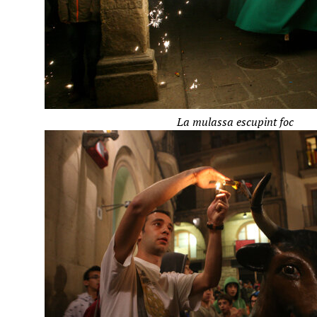
La mulassa escupint foc