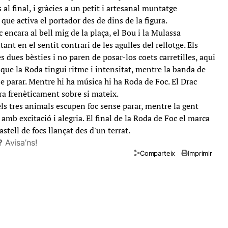
 al final, i gràcies a un petit i artesanal muntatge
ó que activa el portador des de dins de la figura.
c encara al bell mig de la plaça, el Bou i la Mulassa
ant en el sentit contrari de les agulles del rellotge. Els
s dues bèsties i no paren de posar-los coets carretilles, aqui
que la Roda tingui ritme i intensitat, mentre la banda de
e parar. Mentre hi ha música hi ha Roda de Foc. El Drac
ra frenèticament sobre si mateix.
ls tres animals escupen foc sense parar, mentre la gent
u amb excitació i alegria. El final de la Roda de Foc el marca
astell de focs llançat des d'un terrat.
?
Avisa’ns!
Comparteix
Imprimir