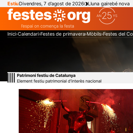
Estiu
Divendres, 7 d’agost de 2026
Lluna gairebé nova
Inici
Calendari
Festes de primavera
Mòbils
Festes del C