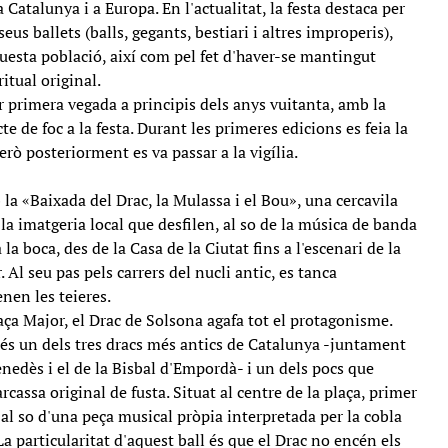
a Catalunya i a Europa. En l'actualitat, la festa destaca per
seus ballets (balls, gegants, bestiari i altres improperis),
questa població, així com pel fet d'haver-se mantingut
ritual original.
r primera vegada a principis dels anys vuitanta, amb la
e de foc a la festa. Durant les primeres edicions es feia la
ò posteriorment es va passar a la vigília.
a «Baixada del Drac, la Mulassa i el Bou», una cercavila
la imatgeria local que desfilen, al so de la música de banda
a boca, des de la Casa de la Ciutat fins a l'escenari de la
 Al seu pas pels carrers del nucli antic, es tanca
enen les teieres.
aça Major, el Drac de Solsona agafa tot el protagonisme.
és un dels tres dracs més antics de Catalunya -juntament
nedès i el de la Bisbal d'Empordà- i un dels pocs que
cassa original de fusta. Situat al centre de la plaça, primer
 al so d'una peça musical pròpia interpretada per la cobla
La particularitat d'aquest ball és que el Drac no encén els