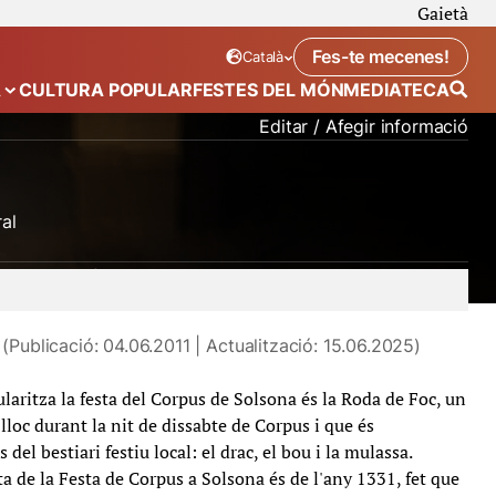
Gaietà
Fes-te mecenes!
Català
Idioma seleccionat:
. Canviar idioma
A
CULTURA POPULAR
FESTES DEL MÓN
MEDIATECA
 de “Calendari”
Mostra el submenú de “Ecosistema”
Editar / Afegir informació
al
ou
roda de foc
salves
mulassa i bou
(Publicació: 04.06.2011 | Actualització: 15.06.2025)
laritza la festa del Corpus de Solsona és la Roda de Foc, un
lloc durant la nit de dissabte de Corpus i que és
 del bestiari festiu local: el drac, el bou i la mulassa.
ta de la Festa de Corpus a Solsona és de l'any 1331, fet que