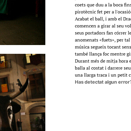
coets que duu a la boca fins
pirotècnic fet per a l'ocasi
Acabat el ball, i amb el Dra
comencen a girar al seu volt
seus portadors fan córrer le
anomenats «fuets», per tal 
música segueix tocant sens
també llança foc mentre gi
Durant més de mitja hora e
balla al costat i darrere se
una llarga traca i un petit c
Has detectat algun error