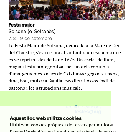
Festa major
Solsona (el Solsonès)
7, 8 i 9 de setembre
La Festa Major de Solsona, dedicada a la Mare de Déu
del Claustre, s'estructura al voltant d'un esquema que
es ve repetint des de l'any 1675. Un esclat de llum,
màgia i festa protagonitzat per un dels conjunts
d'imatgeria més antics de Catalunya: gegants i nans,
drac, bou, mulassa, àguila, cavallets i óssos, ball de
bastons i les agrupacions musicals.
Aquest lloc web utilitza cookies
Utilitzem cookies pròpies i de tercers per millorar
l’experiència d’usuari, analitzar el trànsit, la vostra