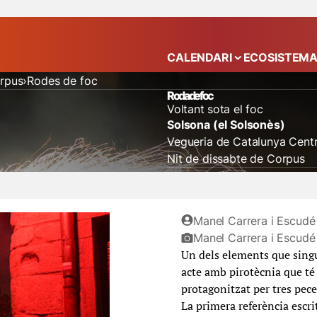
CALENDARI
ECOSISTEM
Mostra el submenú
orpus
Rodes de foc
Roda de foc
Voltant sota el foc
Solsona (el Solsonès)
Vegueria de Catalunya Centr
Nit de dissabte de Corpus
drac
pirotècnia
mulassa
b
Manel Carrera i Escudé 
Manel Carrera i Escudé
Un dels elements que singu
acte amb pirotècnia que té 
protagonitzat per tres peces
La primera referència escri