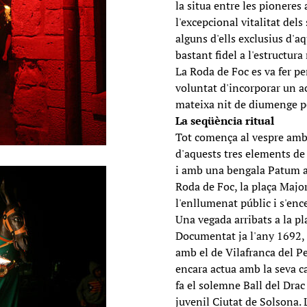
la situa entre les pioneres 
l'excepcional vitalitat dels 
alguns d'ells exclusius d'a
bastant fidel a l'estructura 
La Roda de Foc es va fer pe
voluntat d'incorporar un act
mateixa nit de diumenge per
La seqüència ritual
Tot comença al vespre amb l
d'aquests tres elements de 
i amb una bengala Patum a l
Roda de Foc, la plaça Major.
l'enllumenat públic i s'enc
Una vegada arribats a la pl
Documentat ja l'any 1692, 
amb el de Vilafranca del Pe
encara actua amb la seva car
fa el solemne Ball del Drac
juvenil Ciutat de Solsona. 