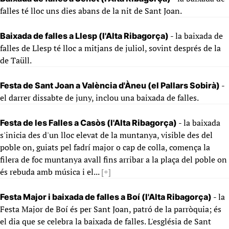
falles té lloc uns dies abans de la nit de Sant Joan.
- la baixada de
Baixada de falles a Llesp (l'Alta Ribagorça)
falles de Llesp té lloc a mitjans de juliol, sovint després de la
de Taüll.
-
Festa de Sant Joan a València d'Àneu (el Pallars Sobirà)
el darrer dissabte de juny, inclou una baixada de falles.
- la baixada
Festa de les Falles a Casòs (l'Alta Ribagorça)
s'inicia des d'un lloc elevat de la muntanya, visible des del
poble on, guiats pel fadrí major o cap de colla, comença la
filera de foc muntanya avall fins arribar a la plaça del poble on
és rebuda amb música i el...
[+]
- la
Festa Major i baixada de falles a Boí (l'Alta Ribagorça)
Festa Major de Boí és per Sant Joan, patró de la parròquia; és
el dia que se celebra la baixada de falles. L'església de Sant