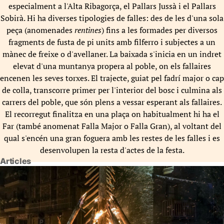
especialment a l'Alta Ribagorça, el Pallars Jussà i el Pallars
Sobirà. Hi ha diverses tipologies de falles: des de les d'una sola
peça (anomenades
rentines
) fins a les formades per diversos
fragments de fusta de pi units amb filferro i subjectes a un
mànec de freixe o d'avellaner. La baixada s'inicia en un indret
elevat d'una muntanya propera al poble, on els fallaires
encenen les seves torxes. El trajecte, guiat pel fadrí major o cap
de colla, transcorre primer per l'interior del bosc i culmina als
carrers del poble, que són plens a vessar esperant als fallaires.
El recorregut finalitza en una plaça on habitualment hi ha el
Far (també anomenat Falla Major o Falla Gran), al voltant del
qual s'encén una gran foguera amb les restes de les falles i es
desenvolupen la resta d'actes de la festa.
Articles