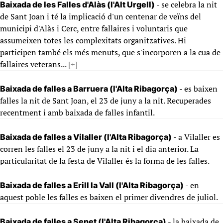
- se celebra la nit
Baixada de les Falles d'Alàs (l'Alt Urgell)
de Sant Joan i té la implicació d'un centenar de veïns del
municipi d'Alàs i Cerc, entre fallaires i voluntaris que
assumeixen totes les complexitats organitzatives. Hi
participen també els més menuts, que s'incorporen a la cua de
fallaires veterans...
[+]
- es baixen
Baixada de falles a Barruera (l'Alta Ribagorça)
falles la nit de Sant Joan, el 23 de juny a la nit. Recuperades
recentment i amb baixada de falles infantil.
- a Vilaller es
Baixada de falles a Vilaller (l'Alta Ribagorça)
corren les falles el 23 de juny a la nit i el dia anterior. La
particularitat de la festa de Vilaller és la forma de les falles.
- en
Baixada de falles a Erill la Vall (l'Alta Ribagorça)
aquest poble les falles es baixen el primer divendres de juliol.
- la baixada de
Baixada de falles a Senet (l'Alta Ribagorça)