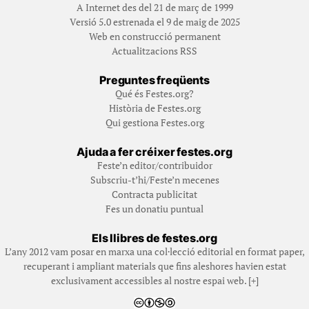
A Internet des del 21 de març de 1999
Versió 5.0 estrenada el 9 de maig de 2025
Web en construcció permanent
Actualitzacions RSS
Preguntes freqüents
Qué és Festes.org?
Història de Festes.org
Qui gestiona Festes.org
Ajuda a fer créixer festes.org
Feste’n editor/contribuidor
Subscriu-t’hi/Feste’n mecenes
Contracta publicitat
Fes un donatiu puntual
Els llibres de festes.org
L’any 2012 vam posar en marxa una col·lecció editorial en format paper,
recuperant i ampliant materials que fins aleshores havien estat
exclusivament accessibles al nostre espai web. [+]