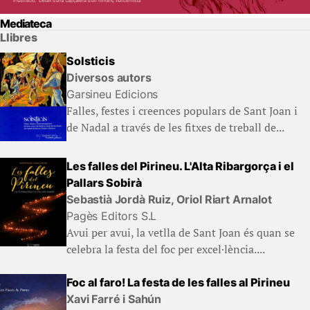
Mediateca
Llibres
Solsticis
Diversos autors
Garsineu Edicions
Falles, festes i creences populars de Sant Joan i
de Nadal a través de les fitxes de treball de...
Les falles del Pirineu. L'Alta Ribargorça i el
Pallars Sobirà
Sebastià Jordà Ruiz, Oriol Riart Arnalot
Pagès Editors S.L
Avui per avui, la vetlla de Sant Joan és quan se
celebra la festa del foc per excel·lència....
Foc al faro! La festa de les falles al Pirineu
Xavi Farré i Sahún