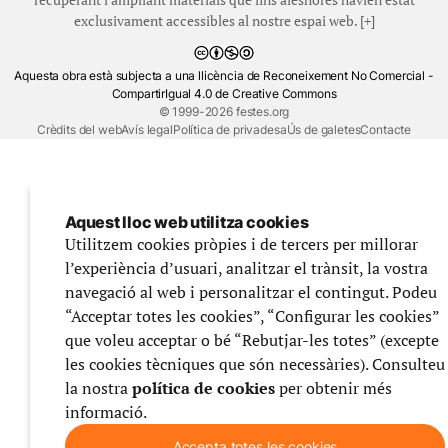
exclusivament accessibles al nostre espai web. [+]
Aquesta obra està subjecta a una llicència de Reconeixement No Comercial -
CompartirIgual 4.0 de Creative Commons
© 1999-2026 festes.org
Crèdits del web
Avís legal
Política de privadesa
Ús de galetes
Contacte
Aquest lloc web utilitza cookies
Utilitzem cookies pròpies i de tercers per millorar
l’experiència d’usuari, analitzar el trànsit, la vostra
navegació al web i personalitzar el contingut. Podeu
“Acceptar totes les cookies”, “Configurar les cookies”
que voleu acceptar o bé “Rebutjar-les totes” (excepte
les cookies tècniques que són necessàries). Consulteu
la nostra
política de cookies
per obtenir més
informació.
Accepta totes les cookies