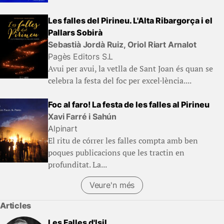
Les falles del Pirineu. L'Alta Ribargorça i el
Pallars Sobirà
Sebastià Jordà Ruiz, Oriol Riart Arnalot
Pagès Editors S.L
Avui per avui, la vetlla de Sant Joan és quan se
celebra la festa del foc per excel·lència....
Foc al faro! La festa de les falles al Pirineu
Xavi Farré i Sahún
Alpinart
El ritu de córrer les falles compta amb ben
poques publicacions que les tractin en
profunditat. La...
Veure'n més
(Llibres)
Articles
Les Falles d'Isil