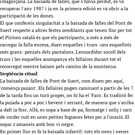
ribagorçana. La baixada de falles, que s'havia perdut, es va
recuperar l'any 1987 i ja en la primera edició es va obrir a la
participació de les dones.
El que confereix singularitat a la baixada de falles del Pont de
Suert respecte a altres festes semblants que tenen lloc per tot
el Pirineu català és que els participants, a més a més de
carregar la falla encesa, duen esquelles i trucs -uns esquellots
més grans- penjats dels pantalons. L'ensordidor soroll dels
trucs i les esquelles acompanya els fallaires durant tot el
recorregut mentre baixen pels camins de la muntanya.
Seqüència ritual
La baixada de falles de Pont de Suert, com diuen per aquí,
'comença puiant'. Els fallaires pugen caminant a partir de les 7
de la tarda fins un turó proper, on hi ha el 'Faro'. Es tradició fer
la pujada a poc a poc i bevent i xerrant, de manera que s'arriba
a dalt ja fosc. Allà, es sopa a base de pa, formatge i xoliç i carn
de corder cuit en unes petites fogueres fetes per a l'ocasió. El
sopar s'amaneix amb bon vi negre.
En primer lloc es fa la baixada infantil: tots els nens i nenes