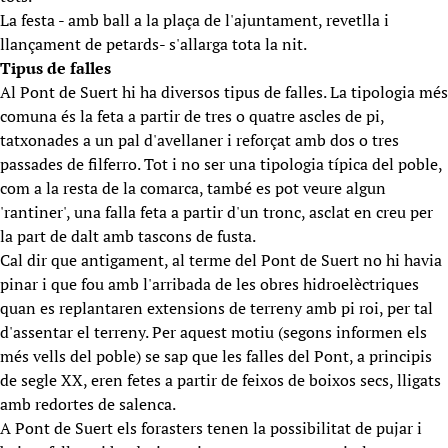
La festa - amb ball a la plaça de l'ajuntament, revetlla i
llançament de petards- s'allarga tota la nit.
Tipus de falles
Al Pont de Suert hi ha diversos tipus de falles. La tipologia més
comuna és la feta a partir de tres o quatre ascles de pi,
tatxonades a un pal d'avellaner i reforçat amb dos o tres
passades de filferro. Tot i no ser una tipologia típica del poble,
com a la resta de la comarca, també es pot veure algun
'rantiner', una falla feta a partir d'un tronc, asclat en creu per
la part de dalt amb tascons de fusta.
Cal dir que antigament, al terme del Pont de Suert no hi havia
pinar i que fou amb l'arribada de les obres hidroelèctriques
quan es replantaren extensions de terreny amb pi roi, per tal
d'assentar el terreny. Per aquest motiu (segons informen els
més vells del poble) se sap que les falles del Pont, a principis
de segle XX, eren fetes a partir de feixos de boixos secs, lligats
amb redortes de salenca.
A Pont de Suert els forasters tenen la possibilitat de pujar i