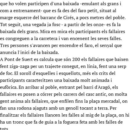
que ho volen participen d'una baixada -emulant als grans i
com a entrenament- que es fa des del faro petit, situat al
marge esquerre del barranc de Cirés, a pocs metres del poble.
Tot seguit, una vegada ja fosc - a partir de les onze- es fa la
baixada dels grans. Mica en mica els participants els fallaires
es congreguen a la carretera i van encenent les seves falles.
Tres persones s'avancen per encendre el faro, el senyal que
anuncia l'inici de la baixada.
A Pont de Suert es calcula que són 200 els fallaires que baixen
fent ziga-zaga per un trajecte conegut, en línia, fent una serp
de foc. El soroll d'esquelles i esquellots, més els crits del
participants caracteritzen una baixada molt animada i
eufòrica. En arribar al poble, entrant pel barri d'Aragó, els
fallaires es posen a córrer pels carrers del casc antic, on molta
gent anima als fallaires, que enfilen fins la plaça mercadal, on
fan una rodona ajaguts amb un genoll tocant a terra. Per
finalitzar els fallaires llancen les falles al mig de la plaça, on hi
ha un tronc que fa de guia a la foguera feta amb les falles de
tots.