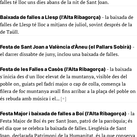
falles té lloc uns dies abans de la nit de Sant Joan.
- la baixada de
Baixada de falles a Llesp (l'Alta Ribagorça)
falles de Llesp té lloc a mitjans de juliol, sovint després de la
de Taüll.
-
Festa de Sant Joan a València d'Àneu (el Pallars Sobirà)
el darrer dissabte de juny, inclou una baixada de falles.
- la baixada
Festa de les Falles a Casòs (l'Alta Ribagorça)
s'inicia des d'un lloc elevat de la muntanya, visible des del
poble on, guiats pel fadrí major o cap de colla, comença la
filera de foc muntanya avall fins arribar a la plaça del poble on
és rebuda amb música i el...
[+]
- la
Festa Major i baixada de falles a Boí (l'Alta Ribagorça)
Festa Major de Boí és per Sant Joan, patró de la parròquia; és
el dia que se celebra la baixada de falles. L'església de Sant
Joan, declarada Patrimoni de la Humanitat, és la que conserva