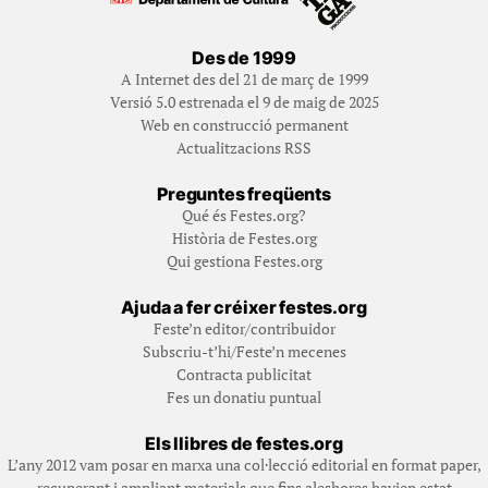
Des de 1999
A Internet des del 21 de març de 1999
Versió 5.0 estrenada el 9 de maig de 2025
Web en construcció permanent
Actualitzacions RSS
Preguntes freqüents
Qué és Festes.org?
Història de Festes.org
Qui gestiona Festes.org
Ajuda a fer créixer festes.org
Feste’n editor/contribuidor
Subscriu-t’hi/Feste’n mecenes
Contracta publicitat
Fes un donatiu puntual
Els llibres de festes.org
L’any 2012 vam posar en marxa una col·lecció editorial en format paper,
recuperant i ampliant materials que fins aleshores havien estat