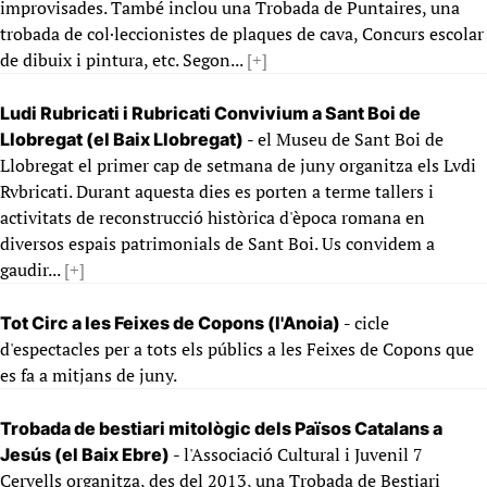
improvisades. També inclou una Trobada de Puntaires, una
trobada de col·leccionistes de plaques de cava, Concurs escolar
de dibuix i pintura, etc. Segon...
[+]
Ludi Rubricati i Rubricati Convivium a Sant Boi de
- el Museu de Sant Boi de
Llobregat (el Baix Llobregat)
Llobregat el primer cap de setmana de juny organitza els Lvdi
Rvbricati. Durant aquesta dies es porten a terme tallers i
activitats de reconstrucció històrica d'època romana en
diversos espais patrimonials de Sant Boi. Us convidem a
gaudir...
[+]
- cicle
Tot Circ a les Feixes de Copons (l'Anoia)
d'espectacles per a tots els públics a les Feixes de Copons que
es fa a mitjans de juny.
Trobada de bestiari mitològic dels Països Catalans a
- l'Associació Cultural i Juvenil 7
Jesús (el Baix Ebre)
Cervells organitza, des del 2013, una Trobada de Bestiari