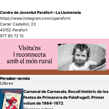
Centre de Joventut Perafort – La Llumeneta
https://www.instagram.com/cjperafort/
Carrer Castellot, 23
43152 Perafort
977 60 72 15
Per saber-ne més
Llibres
Carnaval de Carnavals. Recull històric de les
Festes de Primavera de Palafrugell. Primer
volum de 1964-1972
Diversos autors