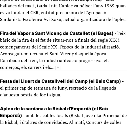
ballades del matí, tarda i nit. L'aplec va néixer l'any 1969 quan
es va fundar el CER, entitat precursora de l'Agrupació
Sardanista Escalenca Avi Xaxu, actual organitzadora de l'aplec.
- l'eix
Fira del Vapor a Sant Vicenç de Castellet (el Bages)
bàsic de la fira és el fet de situar-nos a finals del segle XIX i
començaments del Segle XX, l'època de la industrialització.
Aconseguirem recrear el Sant Vicenç d'aquella època.
L'arribada del tren, la industrialització progressiva, els
comerços, els carrers i els...
[+]
-
Festa del Lluert de Castellvell del Camp (el Baix Camp)
el primer cap de setmana de juny, recreació de la llegenda
d'aquesta bèstia de foc i aigua.
Aplec de la sardana a la Bisbal d'Empordà (el Baix
- amb les cobles locals (Bisbal Jove i La Principal de
Empordà)
la Bisbal, i d'altres de convidades. Al matí, Concurs de colles