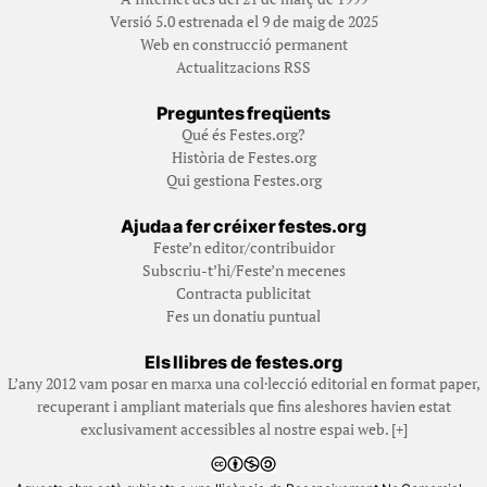
Versió 5.0 estrenada el 9 de maig de 2025
Web en construcció permanent
Actualitzacions RSS
Preguntes freqüents
Qué és Festes.org?
Història de Festes.org
Qui gestiona Festes.org
Ajuda a fer créixer festes.org
Feste’n editor/contribuidor
Subscriu-t’hi/Feste’n mecenes
Contracta publicitat
Fes un donatiu puntual
Els llibres de festes.org
L’any 2012 vam posar en marxa una col·lecció editorial en format paper,
recuperant i ampliant materials que fins aleshores havien estat
exclusivament accessibles al nostre espai web. [+]