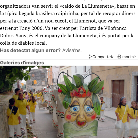
organitzadors van servir el «caldo de La Llumeneta», basat en
la típica beguda brasilera caipirinha, per tal de recaptar diners
per a la creació d'un nou cucot, el Llumenot, que va ser
estrenat l'any 2006. Va ser creat per l'artista de Vilafranca
Dolors Sans, és el company de la Llumeneta, i és portat per la
colla de diables local.
Has detectat algun error?
Avisa’ns!
Comparteix
Imprimir
Galeries d'imatges