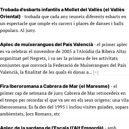
Trobada d'esbarts infantils a Mollet del Vallès (el Vallès
- trobada que cada any reuneix diferents esbarts en
Oriental)
un espectacle que omple els carrers i places de danses i balls
populars. Al juny.
- el primer aplec
Aplec de muixerangues del País Valencià
es va celebrar el novembre de 2005 a l'Alcúdia (la Ribera Alta)
organitzat pel Negrets, i va ser la primera de les activitats
conjuntes que convocà la Federació de Muixerangues del País
Valencià, la finalitat de les quals és donar a...
[+]
- el
Fira Iberoromana a Cabrera de Mar (el Maresme)
primer cap de setmana de juny Cabrera de Mar retrocedeix en
el temps per recordar el que va ser en els seus orígens: una vila
iberoromana. Es fa des del 1995 i inclou visites guiades, sopars
ambientats, Jocs Romans, etc
- amb
Aplec de la sardana de l'Escala (l'Alt Empordà)