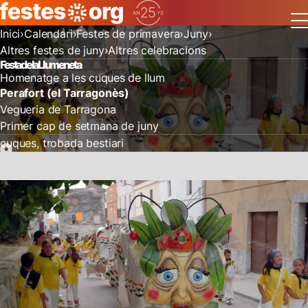
Inici
Calendari
Festes de primavera
Juny
Altres festes de juny
Altres celebracions
Festa de la Llumeneta
Homenatge a les cuques de llum
Perafort (el Tarragonès)
Vegueria de Tarragona
Primer cap de setmana de juny
cuques
trobada bestiari