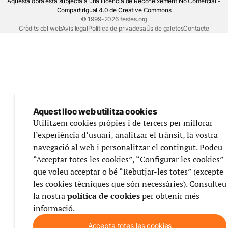
Aquesta obra està subjecta a una llicència de Reconeixement No Comercial -
CompartirIgual 4.0 de Creative Commons
© 1999-2026 festes.org
Crèdits del web
Avís legal
Política de privadesa
Ús de galetes
Contacte
Aquest lloc web utilitza cookies
Utilitzem cookies pròpies i de tercers per millorar
l’experiència d’usuari, analitzar el trànsit, la vostra
navegació al web i personalitzar el contingut. Podeu
“Acceptar totes les cookies”, “Configurar les cookies”
que voleu acceptar o bé “Rebutjar-les totes” (excepte
les cookies tècniques que són necessàries). Consulteu
la nostra
política de cookies
per obtenir més
informació.
Accepta totes les cookies