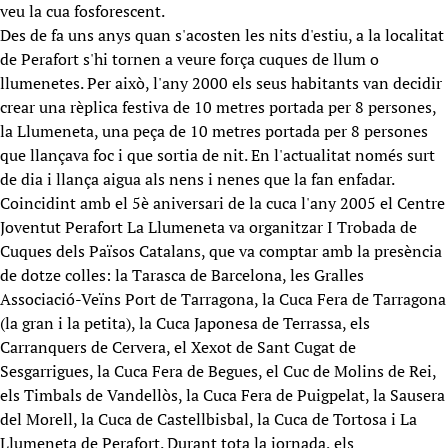
veu la cua fosforescent.
Des de fa uns anys quan s'acosten les nits d'estiu, a la localitat
de Perafort s'hi tornen a veure força cuques de llum o
llumenetes. Per això, l'any 2000 els seus habitants van decidir
crear una rèplica festiva de 10 metres portada per 8 persones,
la Llumeneta, una peça de 10 metres portada per 8 persones
que llançava foc i que sortia de nit. En l'actualitat només surt
de dia i llança aigua als nens i nenes que la fan enfadar.
Coincidint amb el 5è aniversari de la cuca l'any 2005 el Centre
Joventut Perafort La Llumeneta va organitzar I Trobada de
Cuques dels Països Catalans, que va comptar amb la presència
de dotze colles: la Tarasca de Barcelona, les Gralles
Associació-Veïns Port de Tarragona, la Cuca Fera de Tarragona
(la gran i la petita), la Cuca Japonesa de Terrassa, els
Carranquers de Cervera, el Xexot de Sant Cugat de
Sesgarrigues, la Cuca Fera de Begues, el Cuc de Molins de Rei,
els Timbals de Vandellòs, la Cuca Fera de Puigpelat, la Sausera
del Morell, la Cuca de Castellbisbal, la Cuca de Tortosa i La
Llumeneta de Perafort. Durant tota la jornada, els