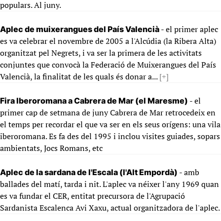
populars. Al juny.
- el primer aplec
Aplec de muixerangues del País Valencià
es va celebrar el novembre de 2005 a l'Alcúdia (la Ribera Alta)
organitzat pel Negrets, i va ser la primera de les activitats
conjuntes que convocà la Federació de Muixerangues del País
Valencià, la finalitat de les quals és donar a...
[+]
- el
Fira Iberoromana a Cabrera de Mar (el Maresme)
primer cap de setmana de juny Cabrera de Mar retrocedeix en
el temps per recordar el que va ser en els seus orígens: una vila
iberoromana. Es fa des del 1995 i inclou visites guiades, sopars
ambientats, Jocs Romans, etc
- amb
Aplec de la sardana de l'Escala (l'Alt Empordà)
ballades del matí, tarda i nit. L'aplec va néixer l'any 1969 quan
es va fundar el CER, entitat precursora de l'Agrupació
Sardanista Escalenca Avi Xaxu, actual organitzadora de l'aplec.