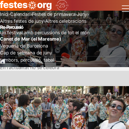
Inici
Calendari
Festes de primavera
Juny
Altres festes de juny
Altres celebracions
Re-Percussió
Un festival amb percussions de tot el món
Canet de Mar (el Maresme)
Vegueria de Barcelona
Cap de setmana de juny
tambors
percussió
tabal
En l'actualitat no se celebra