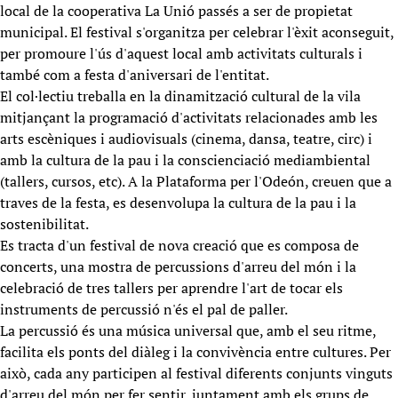
local de la cooperativa La Unió passés a ser de propietat
municipal. El festival s'organitza per celebrar l'èxit aconseguit,
per promoure l'ús d'aquest local amb activitats culturals i
també com a festa d'aniversari de l'entitat.
El col·lectiu treballa en la dinamització cultural de la vila
mitjançant la programació d'activitats relacionades amb les
arts escèniques i audiovisuals (cinema, dansa, teatre, circ) i
amb la cultura de la pau i la conscienciació mediambiental
(tallers, cursos, etc). A la Plataforma per l'Odeón, creuen que a
traves de la festa, es desenvolupa la cultura de la pau i la
sostenibilitat.
Es tracta d'un festival de nova creació que es composa de
concerts, una mostra de percussions d'arreu del món i la
celebració de tres tallers per aprendre l'art de tocar els
instruments de percussió n'és el pal de paller.
La percussió és una música universal que, amb el seu ritme,
facilita els ponts del diàleg i la convivència entre cultures. Per
això, cada any participen al festival diferents conjunts vinguts
d'arreu del món per fer sentir, juntament amb els grups de