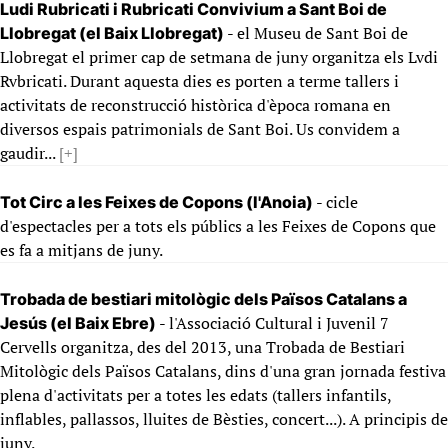
Ludi Rubricati i Rubricati Convivium a Sant Boi de
- el Museu de Sant Boi de
Llobregat (el Baix Llobregat)
Llobregat el primer cap de setmana de juny organitza els Lvdi
Rvbricati. Durant aquesta dies es porten a terme tallers i
activitats de reconstrucció històrica d'època romana en
diversos espais patrimonials de Sant Boi. Us convidem a
gaudir...
[+]
- cicle
Tot Circ a les Feixes de Copons (l'Anoia)
d'espectacles per a tots els públics a les Feixes de Copons que
es fa a mitjans de juny.
Trobada de bestiari mitològic dels Països Catalans a
- l'Associació Cultural i Juvenil 7
Jesús (el Baix Ebre)
Cervells organitza, des del 2013, una Trobada de Bestiari
Mitològic dels Països Catalans, dins d'una gran jornada festiva
plena d'activitats per a totes les edats (tallers infantils,
inflables, pallassos, lluites de Bèsties, concert...). A principis de
juny.