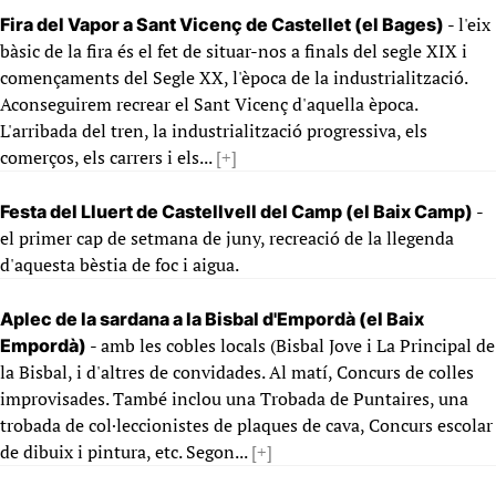
- l'eix
Fira del Vapor a Sant Vicenç de Castellet (el Bages)
bàsic de la fira és el fet de situar-nos a finals del segle XIX i
començaments del Segle XX, l'època de la industrialització.
Aconseguirem recrear el Sant Vicenç d'aquella època.
L'arribada del tren, la industrialització progressiva, els
comerços, els carrers i els...
[+]
-
Festa del Lluert de Castellvell del Camp (el Baix Camp)
el primer cap de setmana de juny, recreació de la llegenda
d'aquesta bèstia de foc i aigua.
Aplec de la sardana a la Bisbal d'Empordà (el Baix
- amb les cobles locals (Bisbal Jove i La Principal de
Empordà)
la Bisbal, i d'altres de convidades. Al matí, Concurs de colles
improvisades. També inclou una Trobada de Puntaires, una
trobada de col·leccionistes de plaques de cava, Concurs escolar
de dibuix i pintura, etc. Segon...
[+]