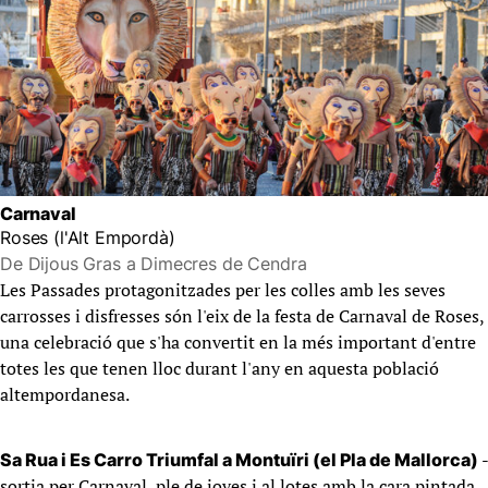
Carnaval
Roses (l'Alt Empordà)
De Dijous Gras a Dimecres de Cendra
Les Passades protagonitzades per les colles amb les seves
carrosses i disfresses són l'eix de la festa de Carnaval de Roses,
una celebració que s'ha convertit en la més important d'entre
totes les que tenen lloc durant l'any en aquesta població
altempordanesa.
-
Sa Rua i Es Carro Triumfal a Montuïri (el Pla de Mallorca)
sortia per Carnaval, ple de joves i al.lotes amb la cara pintada,