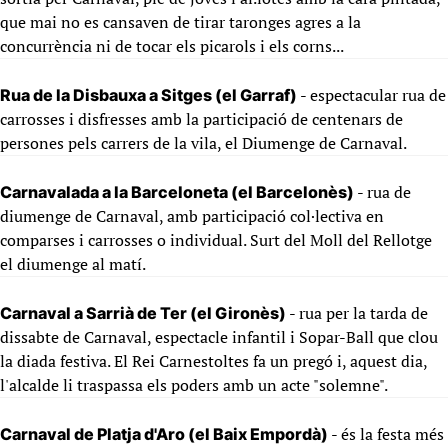
que mai no es cansaven de tirar taronges agres a la
concurrència ni de tocar els picarols i els corns...
- espectacular rua de
Rua de la Disbauxa a Sitges (el Garraf)
carrosses i disfresses amb la participació de centenars de
persones pels carrers de la vila, el Diumenge de Carnaval.
- rua de
Carnavalada a la Barceloneta (el Barcelonès)
diumenge de Carnaval, amb participació col·lectiva en
comparses i carrosses o individual. Surt del Moll del Rellotge
el diumenge al matí.
- rua per la tarda de
Carnaval a Sarrià de Ter (el Gironès)
dissabte de Carnaval, espectacle infantil i Sopar-Ball que clou
la diada festiva. El Rei Carnestoltes fa un pregó i, aquest dia,
l'alcalde li traspassa els poders amb un acte "solemne".
- és la festa més
Carnaval de Platja d'Aro (el Baix Empordà)