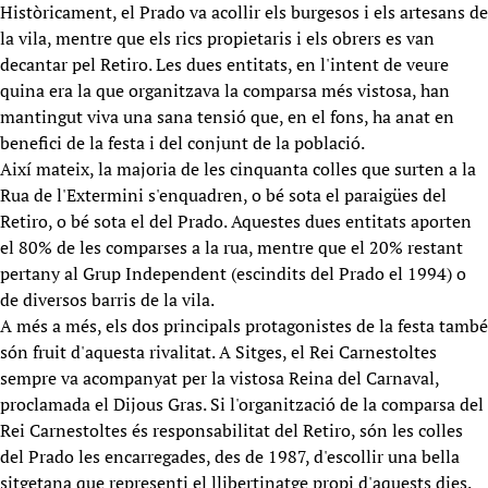
Històricament, el Prado va acollir els burgesos i els artesans de
la vila, mentre que els rics propietaris i els obrers es van
decantar pel Retiro. Les dues entitats, en l'intent de veure
quina era la que organitzava la comparsa més vistosa, han
mantingut viva una sana tensió que, en el fons, ha anat en
benefici de la festa i del conjunt de la població.
Així mateix, la majoria de les cinquanta colles que surten a la
Rua de l'Extermini s'enquadren, o bé sota el paraigües del
Retiro, o bé sota el del Prado. Aquestes dues entitats aporten
el 80% de les comparses a la rua, mentre que el 20% restant
pertany al Grup Independent (escindits del Prado el 1994) o
de diversos barris de la vila.
A més a més, els dos principals protagonistes de la festa també
són fruit d'aquesta rivalitat. A Sitges, el Rei Carnestoltes
sempre va acompanyat per la vistosa Reina del Carnaval,
proclamada el Dijous Gras. Si l'organització de la comparsa del
Rei Carnestoltes és responsabilitat del Retiro, són les colles
del Prado les encarregades, des de 1987, d'escollir una bella
sitgetana que representi el llibertinatge propi d'aquests dies.