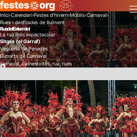
Inici
Calendari
Festes d'hivern
Mòbils
Carnaval
Rues i desfilades de lluïment
Rua de l'Extermini
La rua més espectacular
Sitges (el Garraf)
Vegueria de Penedès
Dimarts de Carnaval
carnaval
carnestoltes
rua
rues