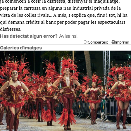
ja comencen a cosir la disfressa, dissenyar el maquillatge,
preparar la carrossa en alguna nau industrial privada de la
vista de les colles rivals... A més, s'explica que, fins i tot, hi ha
qui demana crèdits al banc per poder pagar les espectaculars
disfresses.
Has detectat algun error?
Avisa’ns!
Comparteix
Imprimir
Galeries d'imatges