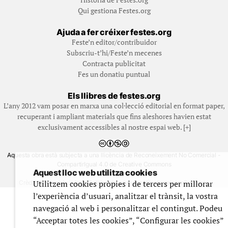
Qui gestiona Festes.org
Ajuda a fer créixer festes.org
Feste’n editor/contribuidor
Subscriu-t’hi/Feste’n mecenes
Contracta publicitat
Fes un donatiu puntual
Els llibres de festes.org
L’any 2012 vam posar en marxa una col·lecció editorial en format paper,
recuperant i ampliant materials que fins aleshores havien estat
exclusivament accessibles al nostre espai web. [+]
Aquesta obra està subjecta a una llicència de Reconeixement No Comercial -
CompartirIgual 4.0 de Creative Commons
Aquest lloc web utilitza cookies
© 1999-2026 festes.org
Utilitzem cookies pròpies i de tercers per millorar
Crèdits del web
Avís legal
Política de privadesa
Ús de galetes
Contacte
l’experiència d’usuari, analitzar el trànsit, la vostra
navegació al web i personalitzar el contingut. Podeu
“Acceptar totes les cookies”, “Configurar les cookies”