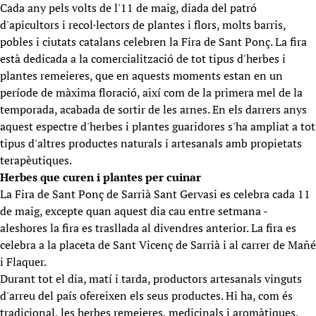
Cada any pels volts de l'11 de maig, diada del patró
d'apicultors i recol·lectors de plantes i flors, molts barris,
pobles i ciutats catalans celebren la Fira de Sant Ponç. La fira
està dedicada a la comercialització de tot tipus d'herbes i
plantes remeieres, que en aquests moments estan en un
període de màxima floració, així com de la primera mel de la
temporada, acabada de sortir de les arnes. En els darrers anys
aquest espectre d'herbes i plantes guaridores s'ha ampliat a tot
tipus d'altres productes naturals i artesanals amb propietats
terapèutiques.
Herbes que curen i plantes per cuinar
La Fira de Sant Ponç de Sarrià Sant Gervasi es celebra cada 11
de maig, excepte quan aquest dia cau entre setmana -
aleshores la fira es trasllada al divendres anterior. La fira es
celebra a la placeta de Sant Vicenç de Sarrià i al carrer de Mañé
i Flaquer.
Durant tot el dia, matí i tarda, productors artesanals vinguts
d'arreu del país ofereixen els seus productes. Hi ha, com és
tradicional, les herbes remeieres, medicinals i aromàtiques,