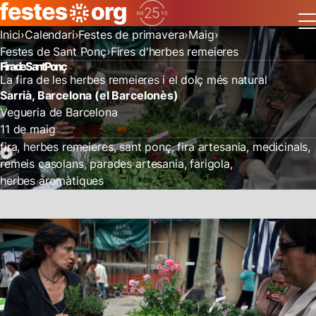
Inici
Calendari
Festes de primavera
Maig
Festes de Sant Ponç
Fires d'herbes remeieres
Fira de Sant Ponç
La fira de les herbes remeieres i el dolç més natural
Sarrià, Barcelona (el Barcelonès)
Vegueria de Barcelona
11 de maig
fira
herbes remeieres
sant ponç
fira artesania
medicinals
remeis casolans
parades artesania
farigola
herbes aromàtiques