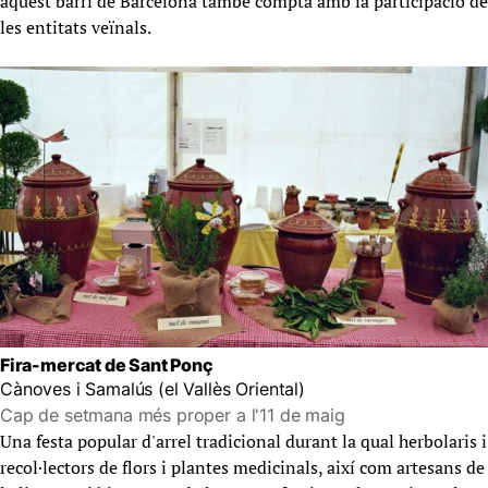
aquest barri de Barcelona també compta amb la participació de
les entitats veïnals.
Fira-mercat de Sant Ponç
Cànoves i Samalús (el Vallès Oriental)
Cap de setmana més proper a l'11 de maig
Una festa popular d'arrel tradicional durant la qual herbolaris i
recol·lectors de flors i plantes medicinals, així com artesans de