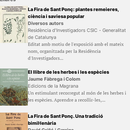
La Fira de Sant Ponç: plantes remeieres,
ciència i saviesa popular
Diversos autors
Residència d'Investigadors CSIC - Generalitat
de Catalunya
Editat amb motiu de l'exposició amb el mateix
nom, organitzada per la Residència
d'Investigadors...
El llibre de les herbes i les espècies
Jaume Fàbrega i Colom
Edicions de la Magrana
Un estimulant recorregut al món de les herbes i
les espècies. Aprendre a recollir-les,...
La Fira de Sant Ponç. Una tradició
bimil·lenària
David Griñó i Garriga