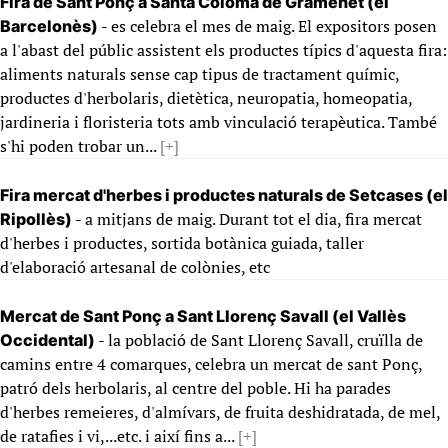
Fira de Sant Ponç a Santa Coloma de Gramenet (el
- es celebra el mes de maig. El expositors posen
Barcelonès)
a l'abast del públic assistent els productes típics d'aquesta fira:
aliments naturals sense cap tipus de tractament químic,
productes d'herbolaris, dietètica, neuropatia, homeopatia,
jardineria i floristeria tots amb vinculació terapèutica. També
s'hi poden trobar un...
[+]
Fira mercat d'herbes i productes naturals de Setcases (el
- a mitjans de maig. Durant tot el dia, fira mercat
Ripollès)
d'herbes i productes, sortida botànica guiada, taller
d'elaboració artesanal de colònies, etc
Mercat de Sant Ponç a Sant Llorenç Savall (el Vallès
- la població de Sant Llorenç Savall, cruïlla de
Occidental)
camins entre 4 comarques, celebra un mercat de sant Ponç,
patró dels herbolaris, al centre del poble. Hi ha parades
d'herbes remeieres, d'almívars, de fruita deshidratada, de mel,
de ratafies i vi,...etc. i així fins a...
[+]