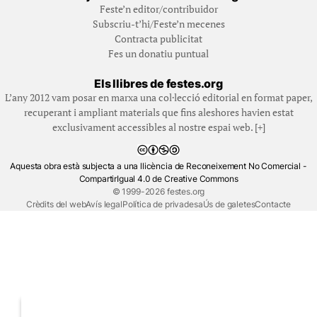
Feste’n editor/contribuidor
Subscriu-t’hi/Feste’n mecenes
Contracta publicitat
Fes un donatiu puntual
Els llibres de festes.org
L’any 2012 vam posar en marxa una col·lecció editorial en format paper,
recuperant i ampliant materials que fins aleshores havien estat
exclusivament accessibles al nostre espai web. [+]
Aquesta obra està subjecta a una llicència de Reconeixement No Comercial -
CompartirIgual 4.0 de Creative Commons
© 1999-2026 festes.org
Crèdits del web
Avís legal
Política de privadesa
Ús de galetes
Contacte