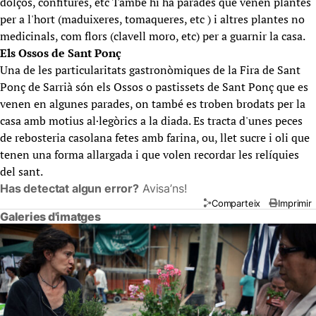
dolços, confitures, etc També hi ha parades que venen plantes
per a l'hort (maduixeres, tomaqueres, etc ) i altres plantes no
medicinals, com flors (clavell moro, etc) per a guarnir la casa.
Els Ossos de Sant Ponç
Una de les particularitats gastronòmiques de la Fira de Sant
Ponç de Sarrià són els Ossos o pastissets de Sant Ponç que es
venen en algunes parades, on també es troben brodats per la
casa amb motius al·legòrics a la diada. Es tracta d'unes peces
de rebosteria casolana fetes amb farina, ou, llet sucre i oli que
tenen una forma allargada i que volen recordar les relíquies
del sant.
Has detectat algun error?
Avisa’ns!
Comparteix
Imprimir
Galeries d'imatges