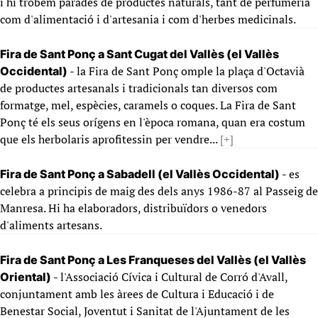
i hi trobem parades de productes naturals, tant de perfumeria
com d'alimentació i d'artesania i com d'herbes medicinals.
Fira de Sant Ponç a Sant Cugat del Vallès (el Vallès
- la Fira de Sant Ponç omple la plaça d'Octavià
Occidental)
de productes artesanals i tradicionals tan diversos com
formatge, mel, espècies, caramels o coques. La Fira de Sant
Ponç té els seus orígens en l'època romana, quan era costum
que els herbolaris aprofitessin per vendre...
[+]
- es
Fira de Sant Ponç a Sabadell (el Vallès Occidental)
celebra a principis de maig des dels anys 1986-87 al Passeig de
Manresa. Hi ha elaboradors, distribuïdors o venedors
d'aliments artesans.
Fira de Sant Ponç a Les Franqueses del Vallès (el Vallès
- l'Associació Cívica i Cultural de Corró d'Avall,
Oriental)
conjuntament amb les àrees de Cultura i Educació i de
Benestar Social, Joventut i Sanitat de l'Ajuntament de les