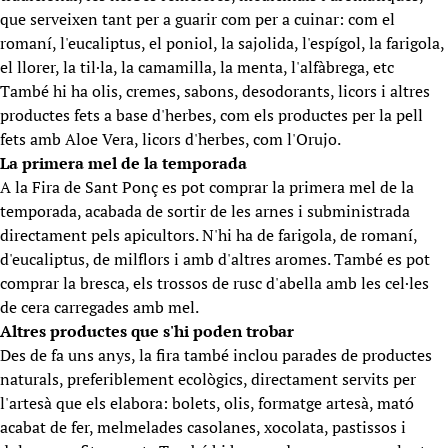
que serveixen tant per a guarir com per a cuinar: com el
romaní, l'eucaliptus, el poniol, la sajolida, l'espígol, la farigola,
el llorer, la til·la, la camamilla, la menta, l'alfàbrega, etc
També hi ha olis, cremes, sabons, desodorants, licors i altres
productes fets a base d'herbes, com els productes per la pell
fets amb Aloe Vera, licors d'herbes, com l'Orujo.
La primera mel de la temporada
A la Fira de Sant Ponç es pot comprar la primera mel de la
temporada, acabada de sortir de les arnes i subministrada
directament pels apicultors. N'hi ha de farigola, de romaní,
d'eucaliptus, de milflors i amb d'altres aromes. També es pot
comprar la bresca, els trossos de rusc d'abella amb les cel·les
de cera carregades amb mel.
Altres productes que s'hi poden trobar
Des de fa uns anys, la fira també inclou parades de productes
naturals, preferiblement ecològics, directament servits per
l'artesà que els elabora: bolets, olis, formatge artesà, mató
acabat de fer, melmelades casolanes, xocolata, pastissos i