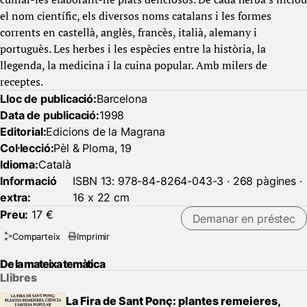
el nom científic, els diversos noms catalans i les formes
corrents en castellà, anglès, francès, italià, alemany i
portuguès. Les herbes i les espècies entre la història, la
llegenda, la medicina i la cuina popular. Amb milers de
receptes.
Lloc de publicació:
Barcelona
Data de publicació:
1998
Editorial:
Edicions de la Magrana
Col·lecció:
Pèl & Ploma, 19
Idioma:
Català
Informació
ISBN 13: 978-84-8264-043-3 · 268 pàgines ·
extra:
16 x 22 cm
Preu:
17 €
Demanar en préstec
Comparteix
Imprimir
De la mateixa temàtica
Llibres
La Fira de Sant Ponç: plantes remeieres,