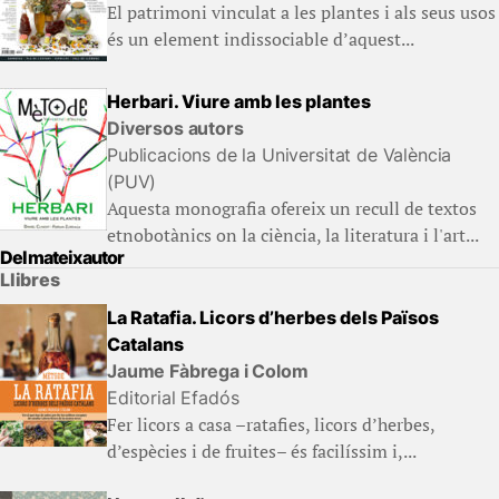
El patrimoni vinculat a les plantes i als seus usos
és un element indissociable d’aquest...
Herbari. Viure amb les plantes
Diversos autors
Publicacions de la Universitat de València
(PUV)
Aquesta monografia ofereix un recull de textos
etnobotànics on la ciència, la literatura i l'art...
Del mateix autor
Llibres
La Ratafia. Licors d’herbes dels Països
Catalans
Jaume Fàbrega i Colom
Editorial Efadós
Fer licors a casa –ratafies, licors d’herbes,
d’espècies i de fruites– és facilíssim i,...