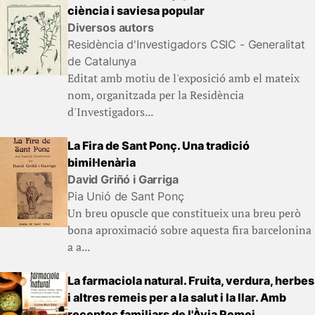
ciència i saviesa popular
Diversos autors
Residència d'Investigadors CSIC - Generalitat
de Catalunya
Editat amb motiu de l'exposició amb el mateix
nom, organitzada per la Residència
d'Investigadors...
La Fira de Sant Ponç. Una tradició
bimil·lenària
David Griñó i Garriga
Pia Unió de Sant Ponç
Un breu opuscle que constitueix una breu però
bona aproximació sobre aquesta fira barcelonina
a a...
La farmaciola natural. Fruita, verdura, herbes
i altres remeis per a la salut i la llar. Amb
receptes familiars de l'Àvia Remei