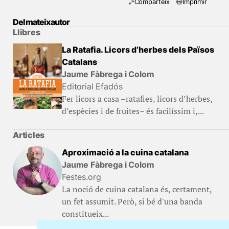
Comparteix
Imprimir
Del mateix autor
Llibres
La Ratafia. Licors d’herbes dels Països
Catalans
Jaume Fàbrega i Colom
Editorial Efadós
Fer licors a casa –ratafies, licors d’herbes,
d’espècies i de fruites– és facilíssim i,...
Articles
Aproximació a la cuina catalana
Jaume Fàbrega i Colom
Festes.org
La noció de cuina catalana és, certament,
un fet assumit. Però, si bé d'una banda
constitueix...