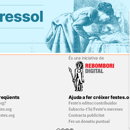
És una iniciativa de
reqüents
Ajuda a fer créixer festes.o
org?
Feste’n editor/contribuidor
tes.org
Subscriu-t’hi/Feste’n mecenes
stes.org
Contracta publicitat
Fes un donatiu puntual