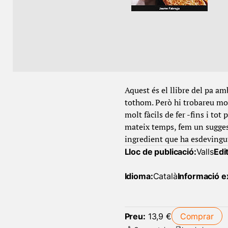
Aquest és el llibre del pa am
tothom. Però hi trobareu mol
molt fàcils de fer -fins i tot
mateix temps, fem un suggesti
ingredient que ha esdevingut
Lloc de publicació:
Valls
Edit
Idioma:
Català
Informació e
Preu:
13,9 €
Comprar