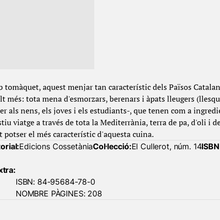
b tomàquet, aquest menjar tan característic dels Països Catalans
t més: tota mena d'esmorzars, berenars i àpats lleugers (llesqu
 per als nens, els joves i els estudiants-, que tenen com a ingredi
u viatge a través de tota la Mediterrània, terra de pa, d'oli i d
 potser el més característic d'aquesta cuina.
orial:
Edicions Cossetània
Col·lecció:
El Cullerot, núm. 14
ISBN
xtra:
ISBN: 84-95684-78-0
NOMBRE PÀGINES: 208