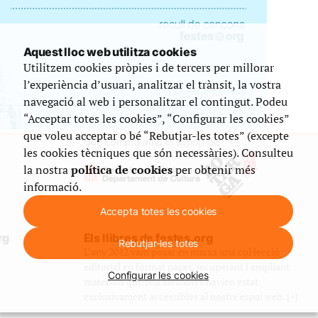
Aquest lloc web utilitza cookies
Utilitzem cookies pròpies i de tercers per millorar
l’experiència d’usuari, analitzar el trànsit, la vostra
navegació al web i personalitzar el contingut. Podeu
“Acceptar totes les cookies”, “Configurar les cookies”
que voleu acceptar o bé “Rebutjar-les totes” (excepte
Que compta amb el suport de
les cookies tècniques que són necessàries). Consulteu
la nostra
política de cookies
per obtenir més
informació.
Accepta totes les cookies
rg
Els llibres de festes.org
Rebutjar-les totes
L’any 2012 vam posar en marxa una col·lecció
editorial en format paper, recuperant i ampliant
Configurar les cookies
materials que fins aleshores havien estat
exclusivament accessibles al nostre espai web. [+]