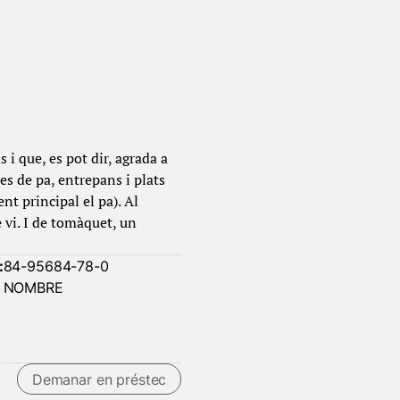
 i que, es pot dir, agrada a
es de pa, entrepans i plats
ent principal el pa). Al
e vi. I de tomàquet, un
:
84-95684-78-0
NOMBRE
Demanar en préstec