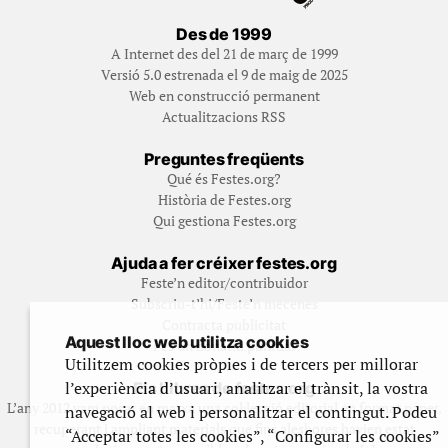
Des de 1999
A Internet des del 21 de març de 1999
Versió 5.0 estrenada el 9 de maig de 2025
Web en construcció permanent
Actualitzacions RSS
Preguntes freqüents
Qué és Festes.org?
Història de Festes.org
Qui gestiona Festes.org
Ajuda a fer créixer festes.org
Feste’n editor/contribuidor
Subscriu-t’hi/Feste’n mecenes
Contracta publicitat
Aquest lloc web utilitza cookies
Fes un donatiu puntual
Utilitzem cookies pròpies i de tercers per millorar
l’experiència d’usuari, analitzar el trànsit, la vostra
Els llibres de festes.org
L’any 2012 vam posar en marxa una col·lecció editorial en format paper,
navegació al web i personalitzar el contingut. Podeu
recuperant i ampliant materials que fins aleshores havien estat
“Acceptar totes les cookies”, “Configurar les cookies”