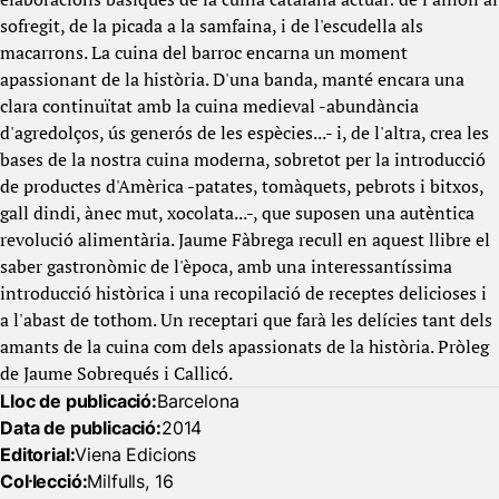
sofregit, de la picada a la samfaina, i de l'escudella als
macarrons. La cuina del barroc encarna un moment
apassionant de la història. D'una banda, manté encara una
clara continuïtat amb la cuina medieval -abundància
d'agredolços, ús generós de les espècies...- i, de l'altra, crea les
bases de la nostra cuina moderna, sobretot per la introducció
de productes d'Amèrica -patates, tomàquets, pebrots i bitxos,
gall dindi, ànec mut, xocolata...-, que suposen una autèntica
revolució alimentària. Jaume Fàbrega recull en aquest llibre el
saber gastronòmic de l'època, amb una interessantíssima
introducció històrica i una recopilació de receptes delicioses i
a l'abast de tothom. Un receptari que farà les delícies tant dels
amants de la cuina com dels apassionats de la història. Pròleg
de Jaume Sobrequés i Callicó.
Lloc de publicació:
Barcelona
Data de publicació:
2014
Editorial:
Viena Edicions
Col·lecció:
Milfulls, 16