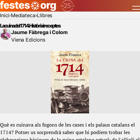
Inici
Mediateca
Llibres
La cuina del 1714. Història i receptes
Jaume Fàbrega i Colom
Viena Edicions
Què es cuinava als fogons de les cases i els palaus catalans el
1714? Potser us sorprendrà saber que hi podíem trobar les
elaboracions bàsiques de la cuina catalana actual: de l'allioli al