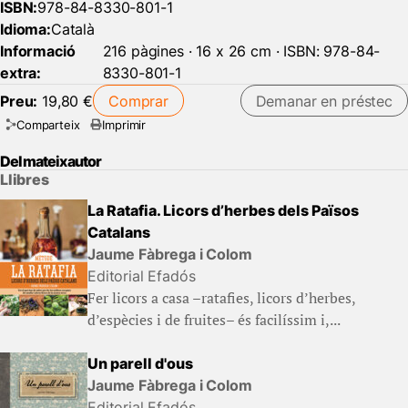
ISBN:
978-84-8330-801-1
Idioma:
Català
Informació
216 pàgines · 16 x 26 cm · ISBN: 978-84-
extra:
8330-801-1
Preu:
19,80 €
Comprar
Demanar en préstec
Comparteix
Imprimir
Del mateix autor
Llibres
La Ratafia. Licors d’herbes dels Països
Catalans
Jaume Fàbrega i Colom
Editorial Efadós
Fer licors a casa –ratafies, licors d’herbes,
d’espècies i de fruites– és facilíssim i,...
Un parell d'ous
Jaume Fàbrega i Colom
Editorial Efadós