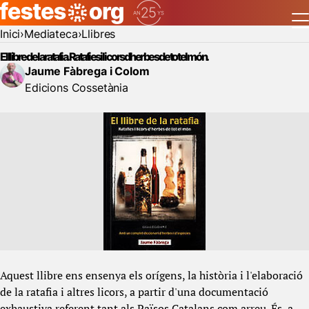
Inici
Mediateca
Llibres
El llibre de la ratafia. Ratafies i licors d'herbes de tot el món.
Jaume Fàbrega i Colom
Edicions Cossetània
Aquest llibre ens ensenya els orígens, la història i l'elaboració
de la ratafia i altres licors, a partir d'una documentació
exhaustiva referent tant als Països Catalans com arreu. És, a