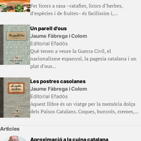
Fer licors a casa –ratafies, licors d’herbes,
d’espècies i de fruites– és facilíssim i,...
Un parell d'ous
Jaume Fàbrega i Colom
Editorial Efadós
Què tenen a veure la Guerra Civil, el
nacionalisme espanyol, la pagesia catalana i un
plat d’ous...
Les postres casolanes
Jaume Fàbrega i Colom
Editorial Efadós
Aquest llibre és un viatge per la memòria dolça
dels Països Catalans. Coques, bunyols, cremes,...
Articles
Aproximació a la cuina catalana