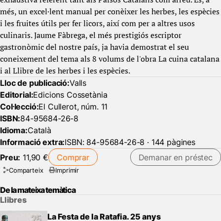
més, un excel·lent manual per conèixer les herbes, les espècies
i les fruites útils per fer licors, així com per a altres usos
culinaris. Jaume Fàbrega, el més prestigiós escriptor
gastronòmic del nostre país, ja havia demostrat el seu
coneixement del tema als 8 volums de l'obra La cuina catalana
i al Llibre de les herbes i les espècies.
Lloc de publicació:
Valls
Editorial:
Edicions Cossetània
Col·lecció:
El Cullerot, núm. 11
ISBN:
84-95684-26-8
Idioma:
Català
Informació extra:
ISBN: 84-95684-26-8 · 144 pàgines
Preu:
11,90 €
Comprar
Demanar en préstec
Comparteix
Imprimir
De la mateixa temàtica
Llibres
La Festa de la Ratafia. 25 anys