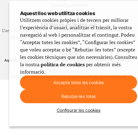
Contracta publicitat
Fes un donatiu puntual
Aquest lloc web utilitza cookies
Utilitzem cookies pròpies i de tercers per millorar
Els llibres de festes.org
l’experiència d’usuari, analitzar el trànsit, la vostra
L’any 2012 vam posar en marxa una col·lecció editorial en format paper,
navegació al web i personalitzar el contingut. Podeu
recuperant i ampliant materials que fins aleshores havien estat
“Acceptar totes les cookies”, “Configurar les cookies”
exclusivament accessibles al nostre espai web. [+]
que voleu acceptar o bé “Rebutjar-les totes” (excepte
les cookies tècniques que són necessàries). Consulteu
Aquesta obra està subjecta a una llicència de Reconeixement No Comercial -
la nostra
política de cookies
per obtenir més
CompartirIgual 4.0 de Creative Commons
informació.
© 1999-2026 festes.org
Crèdits del web
Avís legal
Política de privadesa
Ús de galetes
Contacte
Accepta totes les cookies
Rebutjar-les totes
Configurar les cookies