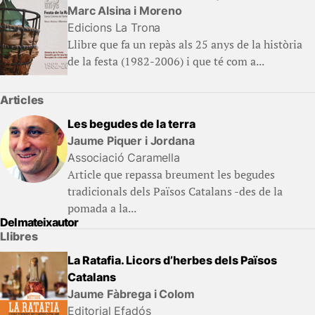
Marc Alsina i Moreno
Edicions La Trona
Llibre que fa un repàs als 25 anys de la història
de la festa (1982-2006) i que té com a...
Articles
Les begudes de la terra
Jaume Piquer i Jordana
Associació Caramella
Article que repassa breument les begudes
tradicionals dels Països Catalans -des de la
pomada a la...
Del mateix autor
Llibres
La Ratafia. Licors d’herbes dels Països
Catalans
Jaume Fàbrega i Colom
Editorial Efadós