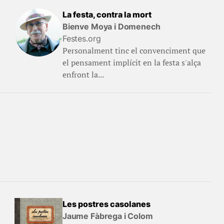
La festa, contra la mort
Bienve Moya i Domenech
Festes.org
Personalment tinc el convenciment que
el pensament implícit en la festa s'alça
enfront la...
Les postres casolanes
Jaume Fàbrega i Colom