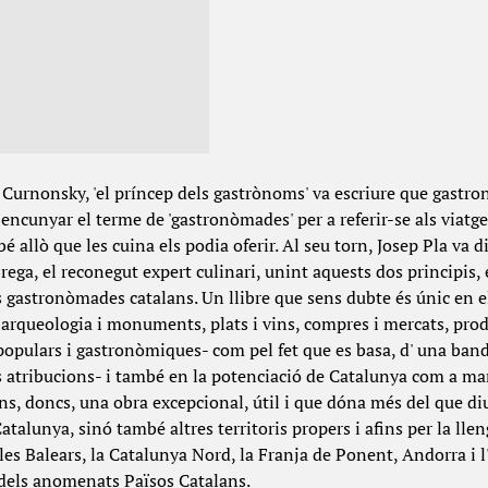
, Curnonsky, 'el príncep dels gastrònoms' va escriure que gastr
encunyar el terme de 'gastronòmades' per a referir-se als viatge
 allò que les cuina els podia oferir. Al seu torn, Josep Pla va di
rega, el reconegut expert culinari, unint aquests dos principis,
ls gastronòmades catalans. Un llibre que sens dubte és únic en el
 arqueologia i monuments, plats i vins, compres i mercats, produ
opulars i gastronòmiques- com pel fet que es basa, d' una banda,
es atribucions- i també en la potenciació de Catalunya com a mar
mans, doncs, una obra excepcional, útil i que dóna més del que d
talunya, sinó també altres territoris propers i afins per la llen
illes Balears, la Catalunya Nord, la Franja de Ponent, Andorra i 
l dels anomenats Països Catalans.