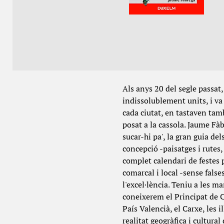
Als anys 20 del segle passat
indissolublement units, i va 
cada ciutat, en tastaven també
posat a la cassola. Jaume Fàb
sucar-hi pa', la gran guia de
concepció -paisatges i rutes,
complet calendari de festes p
comarcal i local -sense fals
l'excel·lència. Teniu a les 
coneixerem el Principat de Ca
País Valencià, el Carxe, les 
realitat geogràfica i cultura