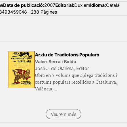
na
Data de publicació:
2007
Editorial:
Duxlem
Idioma:
Català
8493459048 · 288 Pàgines
Arxiu de Tradicions Populars
Valeri Serra i Boldú
José J. de Olañeta, Editor
Obra en 7 volums que aplega tradicions i
costums populars recollides a Catalunya,
València,...
Veure'n més