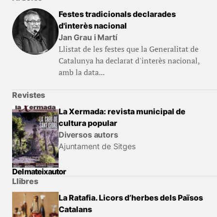
Festes tradicionals declarades
d'interès nacional
Jan Grau i Martí
Llistat de les festes que la Generalitat de
Catalunya ha declarat d'interès nacional,
amb la data...
Revistes
La Xermada: revista municipal de
cultura popular
Diversos autors
Ajuntament de Sitges
Del mateix autor
Llibres
La Ratafia. Licors d’herbes dels Països
Catalans