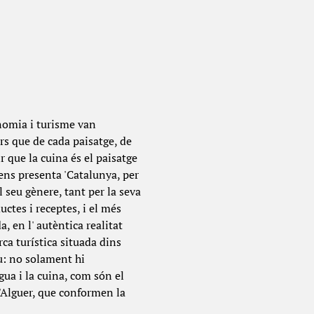
onomia i turisme van
rs que de cada paisatge, de
r que la cuina és el paisatge
 ens presenta 'Catalunya, per
 seu gènere, tant per la seva
ctes i receptes, i el més
 en l' autèntica realitat
ca turística situada dins
iu: no solament hi
gua i la cuina, com són el
l'Alguer, que conformen la