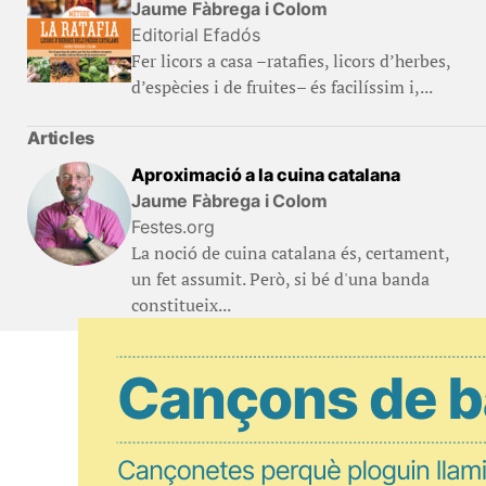
Jaume Fàbrega i Colom
Editorial Efadós
Fer licors a casa –ratafies, licors d’herbes,
d’espècies i de fruites– és facilíssim i,...
Articles
Aproximació a la cuina catalana
Jaume Fàbrega i Colom
Festes.org
La noció de cuina catalana és, certament,
un fet assumit. Però, si bé d'una banda
constitueix...