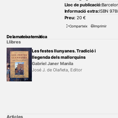
Lloc de publicació:
Barcelo
Informació extra:
ISBN 978
Preu:
20 €
Comparteix
Imprimir
De la mateixa temàtica
Llibres
Les festes llunyanes. Tradició i
llegenda dels mallorquins
Gabriel Janer Manila
José J. de Olañeta, Editor
Articles