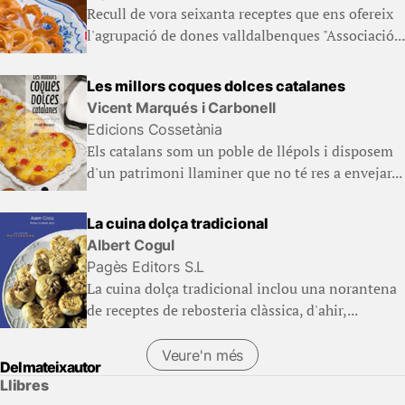
Recull de vora seixanta receptes que ens ofereix
l'agrupació de dones valldalbenques "Associació...
Les millors coques dolces catalanes
Vicent Marqués i Carbonell
Edicions Cossetània
Els catalans som un poble de llépols i disposem
d'un patrimoni llaminer que no té res a envejar...
La cuina dolça tradicional
Albert Cogul
Pagès Editors S.L
La cuina dolça tradicional inclou una norantena
de receptes de rebosteria clàssica, d'ahir,...
Veure'n més
Del mateix autor
Llibres