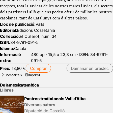
receptes, tota la saviesa de les nostres mares i àvies, els secrets
dels pastissers i allò que ens poden oferir de millor les postres
casolanes, tant de Catalunya com d'altres països.
Lloc de publicació:
Valls
Editorial:
Edicions Cossetània
Col·lecció:
El Cullerot, núm. 34
ISBN:
84-9791-091-5
Idioma:
Català
Informació
480 pp · 15,5 x 23,3 cm · ISBN: 84-9791-
extra:
091-5
Preu:
18,80 €
Comprar
Demanar en préstec
Comparteix
Imprimir
De la mateixa temàtica
Llibres
Postres tradicionals Vall d'Alba
Diversos autors
Diputació de Castelló