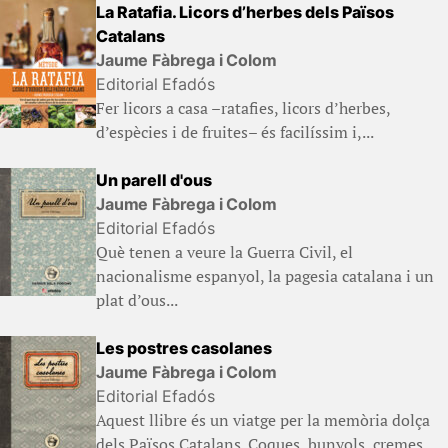
La Ratafia. Licors d’herbes dels Països
Catalans
Jaume Fàbrega i Colom
Editorial Efadós
Fer licors a casa –ratafies, licors d’herbes,
d’espècies i de fruites– és facilíssim i,...
Un parell d'ous
Jaume Fàbrega i Colom
Editorial Efadós
Què tenen a veure la Guerra Civil, el
nacionalisme espanyol, la pagesia catalana i un
plat d’ous...
Les postres casolanes
Jaume Fàbrega i Colom
Editorial Efadós
Aquest llibre és un viatge per la memòria dolça
dels Països Catalans. Coques, bunyols, cremes,...