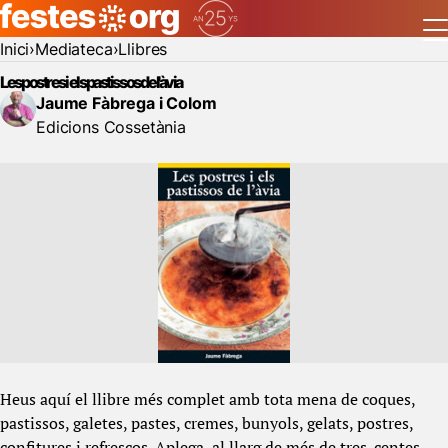
Inici
Mediateca
Llibres
Les postres i els pastissos de l'àvia
Jaume Fàbrega i Colom
Edicions Cossetània
Heus aquí el llibre més complet amb tota mena de coques,
pastissos, galetes, pastes, cremes, bunyols, gelats, postres,
confitures i refrescos. Aplega, al llarg de més de tres-centes