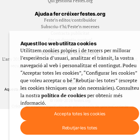
Qui gestiona Festes.org
Ajuda a fer créixer festes.org
Feste’n editor/contribuidor
Subscriu-t’hi/Feste’n mecenes
Contracta publicitat
Fes un donatiu puntual
Aquest lloc web utilitza cookies
Utilitzem cookies pròpies i de tercers per millorar
Els llibres de festes.org
l’experiència d’usuari, analitzar el trànsit, la vostra
L’any 2012 vam posar en marxa una col·lecció editorial en format paper,
navegació al web i personalitzar el contingut. Podeu
recuperant i ampliant materials que fins aleshores havien estat
exclusivament accessibles al nostre espai web. [+]
“Acceptar totes les cookies”, “Configurar les cookies”
que voleu acceptar o bé “Rebutjar-les totes” (excepte
les cookies tècniques que són necessàries). Consulteu
Aquesta obra està subjecta a una llicència de Reconeixement No Comercial -
la nostra
política de cookies
per obtenir més
CompartirIgual 4.0 de Creative Commons
© 1999-2026 festes.org
informació.
Crèdits del web
Avís legal
Política de privadesa
Ús de galetes
Contacte
Accepta totes les cookies
Rebutjar-les totes