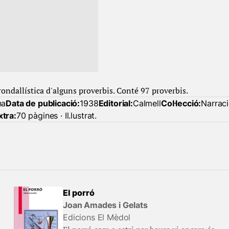
rondallística d'alguns proverbis. Conté 97 proverbis.
na
Data de publicació:
1938
Editorial:
Calmell
Col·lecció:
Narrac
xtra:
70 pàgines · Il.lustrat.
El porró
Joan Amades i Gelats
Edicions El Mèdol