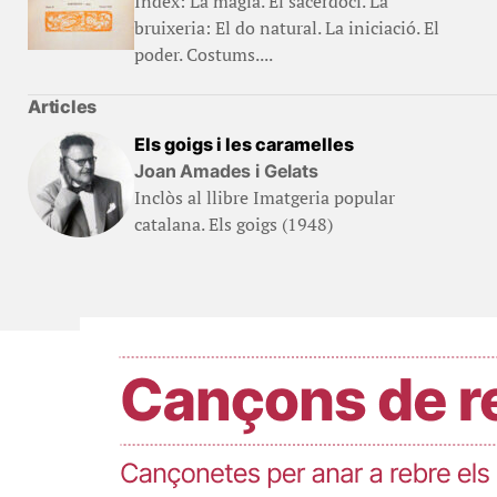
Índex: La màgia. El sacerdoci. La
bruixeria: El do natural. La iniciació. El
poder. Costums....
Articles
Els goigs i les caramelles
Joan Amades i Gelats
Inclòs al llibre Imatgeria popular
catalana. Els goigs (1948)