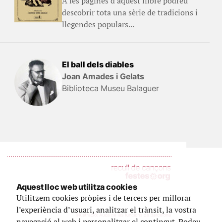
A les pàgines d'aquest llibre podreu
descobrir tota una sèrie de tradicions i
llegendes populars...
El ball dels diables
Joan Amades i Gelats
Biblioteca Museu Balaguer
Aquest lloc web utilitza cookies
Utilitzem cookies pròpies i de tercers per millorar
l’experiència d’usuari, analitzar el trànsit, la vostra
navegació al web i personalitzar el contingut. Podeu