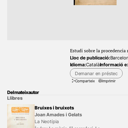
Estudi sobre la procedencia 
Lloc de publicació:
Barcelo
Idioma:
Català
Informació e
Demanar en préstec
Comparteix
Imprimir
Del mateix autor
Llibres
Bruixes i bruixots
Joan Amades i Gelats
La Neotípia