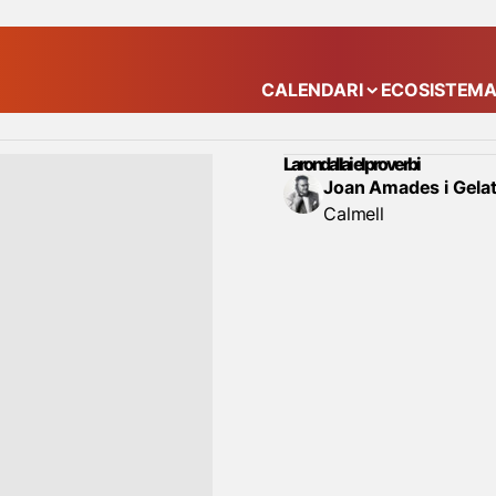
CALENDARI
ECOSISTEM
Mostra el submenú
La rondalla i el proverbi
Joan Amades i Gela
Calmell