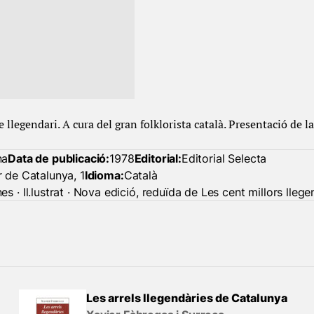
llegendari. A cura del gran folklorista català. Presentació de la 
na
Data de publicació:
1978
Editorial:
Editorial Selecta
r de Catalunya, 1
Idioma:
Català
es · Il.lustrat · Nova edició, reduïda de Les cent millors lle
Les arrels llegendàries de Catalunya