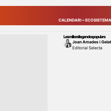
CALENDARI
ECOSISTEM
Mostra el submenú
Les millors llegendes populars
Joan Amades i Gela
Editorial Selecta