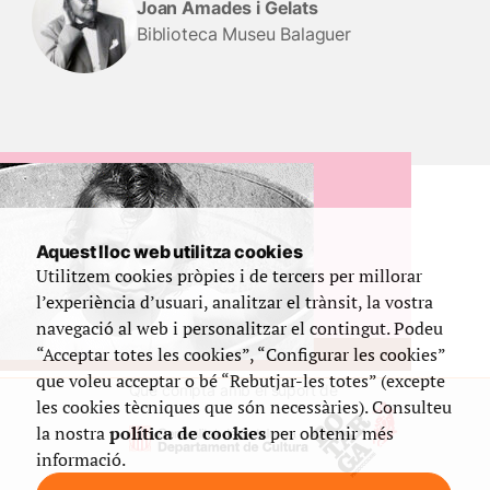
Joan Amades i Gelats
Biblioteca Museu Balaguer
Aquest lloc web utilitza cookies
Utilitzem cookies pròpies i de tercers per millorar
l’experiència d’usuari, analitzar el trànsit, la vostra
navegació al web i personalitzar el contingut. Podeu
“Acceptar totes les cookies”, “Configurar les cookies”
que voleu acceptar o bé “Rebutjar-les totes” (excepte
Que compta amb el suport de
les cookies tècniques que són necessàries). Consulteu
la nostra
política de cookies
per obtenir més
informació.