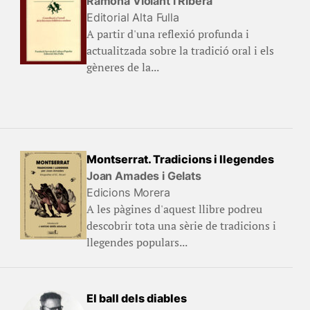
Ramona Violant i Ribera
Editorial Alta Fulla
A partir d'una reflexió profunda i
actualitzada sobre la tradició oral i els
gèneres de la...
Montserrat. Tradicions i llegendes
Joan Amades i Gelats
Edicions Morera
A les pàgines d'aquest llibre podreu
descobrir tota una sèrie de tradicions i
llegendes populars...
El ball dels diables