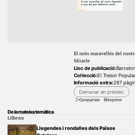
El món maravellós del nostre 
Miracle
Lloc de publicació:
Barcelo
Col·lecció:
El Tresor Popula
Informació extra:
287 pàgin
Demanar en préstec
Comparteix
Imprimir
De la mateixa temàtica
Llibres
Llegendes i rondalles dels Països