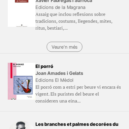
Xavier Fàbregas i Surroca
Edicions de la Magrana
Assaig que inclou reflexions sobre
tradicions, costums, llegendes, mites,
ritus, bestiari,...
Veure'n més
El porró
Joan Amades i Gelats
Edicions El Mèdol
El porró com a estri per beure vi encara és
vigent. Els puristes del beure el
consideren una eina...
Les branches et palmes decorées du