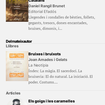
Catalans
Daniel Rangil Brunet
Editorial Efadós
Llegendes i rondalles de bèsties, follets,
gegants, tresors, dones encantades,
bruixes, dimonis, i...
Del mateix autor
Llibres
Bruixes i bruixots
Joan Amades i Gelats
La Neotípia
Índex: La màgia. El sacerdoci. La
bruixeria: El do natural. La iniciació. El
poder. Costums....
Articles
Els goigs i les caramelles