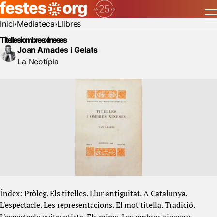
Inici
Mediateca
Llibres
Titelles i ombres xineses
Joan Amades i Gelats
La Neotípia
Índex: Pròleg. Els titelles. Llur antiguitat. A Catalunya.
L'espectacle. Les representacions. El mot titella. Tradició.
L'espectacle vuitcentista. Els mims. Les ombres xineses: