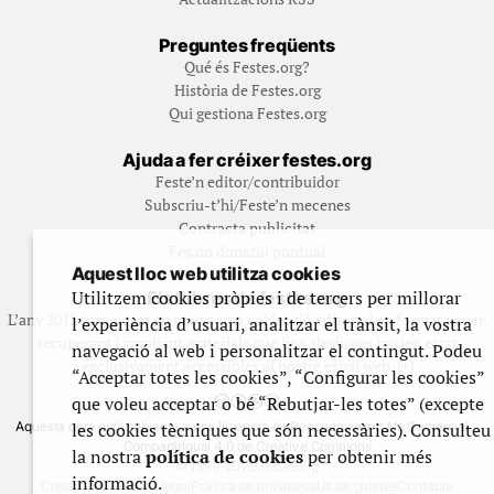
Preguntes freqüents
Qué és Festes.org?
Història de Festes.org
Qui gestiona Festes.org
Ajuda a fer créixer festes.org
Feste’n editor/contribuidor
Subscriu-t’hi/Feste’n mecenes
Contracta publicitat
Fes un donatiu puntual
Aquest lloc web utilitza cookies
Utilitzem cookies pròpies i de tercers per millorar
Els llibres de festes.org
L’any 2012 vam posar en marxa una col·lecció editorial en format paper,
l’experiència d’usuari, analitzar el trànsit, la vostra
recuperant i ampliant materials que fins aleshores havien estat
navegació al web i personalitzar el contingut. Podeu
exclusivament accessibles al nostre espai web. [+]
“Acceptar totes les cookies”, “Configurar les cookies”
que voleu acceptar o bé “Rebutjar-les totes” (excepte
les cookies tècniques que són necessàries). Consulteu
Aquesta obra està subjecta a una llicència de Reconeixement No Comercial -
CompartirIgual 4.0 de Creative Commons
la nostra
política de cookies
per obtenir més
© 1999-2026 festes.org
informació.
Crèdits del web
Avís legal
Política de privadesa
Ús de galetes
Contacte