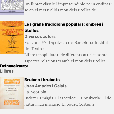
Un llibret clàssic i imprescindible per a endinsar-
se en el meravellós món dels titelles de...
Les grans tradicions populars: ombres i
titelles
Diversos autors
Edicions 62, Diputació de Barcelona. Institut
del Teatre
Llibre recopil·latori de diferents articles sobre
aspectes relacionats amb el món dels titelles....
Del mateix autor
Llibres
Bruixes i bruixots
Joan Amades i Gelats
La Neotípia
Índex: La màgia. El sacerdoci. La bruixeria: El do
natural. La iniciació. El poder. Costums....