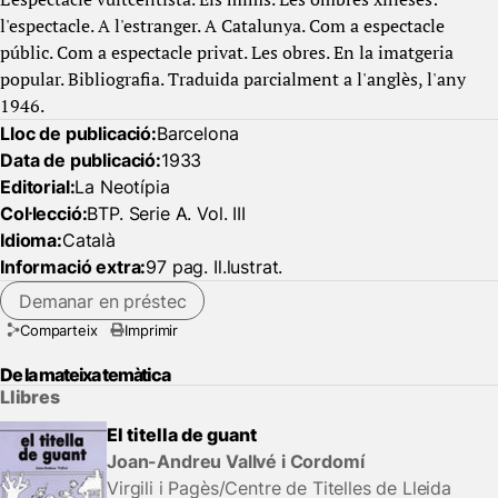
l'espectacle. A l'estranger. A Catalunya. Com a espectacle
públic. Com a espectacle privat. Les obres. En la imatgeria
popular. Bibliografia. Traduida parcialment a l'anglès, l'any
1946.
Lloc de publicació:
Barcelona
Data de publicació:
1933
Editorial:
La Neotípia
Col·lecció:
BTP. Serie A. Vol. III
Idioma:
Català
Informació extra:
97 pag. Il.lustrat.
Demanar en préstec
Comparteix
Imprimir
De la mateixa temàtica
Llibres
El titella de guant
Joan-Andreu Vallvé i Cordomí
Virgili i Pagès/Centre de Titelles de Lleida