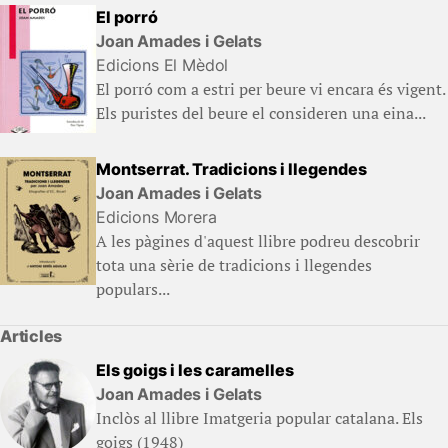
El porró
Joan Amades i Gelats
Edicions El Mèdol
El porró com a estri per beure vi encara és vigent.
Els puristes del beure el consideren una eina...
Montserrat. Tradicions i llegendes
Joan Amades i Gelats
Edicions Morera
A les pàgines d'aquest llibre podreu descobrir
tota una sèrie de tradicions i llegendes
populars...
Articles
Els goigs i les caramelles
Joan Amades i Gelats
Inclòs al llibre Imatgeria popular catalana. Els
goigs (1948)