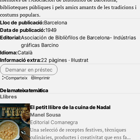
biblioteques públiques i pels amics amants de les tradicions i
costums populars.
Lloc de publicació:
Barcelona
Data de publicació:
1949
Editorial:
Asociación de Bibliòfilos de Barcelona- Indústrias
gráficas Barcino
Idioma:
Català
Informació extra:
22 pàgines · Il·lustrat
Demanar en préstec
Comparteix
Imprimir
De la mateixa temàtica
Llibres
El petit llibre de la cuina de Nadal
Manel Sousa
Editorial Comanegra
Una selecció de receptes festives, tècniques
culinàries, productes i creativitat que ens fa...