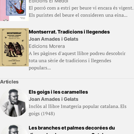
Edicions El Mèdol
El porró com a estri per beure vi encara és vigent.
Els puristes del beure el consideren una eina...
Montserrat. Tradicions i llegendes
Joan Amades i Gelats
Edicions Morera
A les pàgines d'aquest llibre podreu descobrir
tota una sèrie de tradicions i llegendes
populars...
Articles
Els goigs i les caramelles
Joan Amades i Gelats
Inclòs al llibre Imatgeria popular catalana. Els
goigs (1948)
Les branches et palmes decorées du