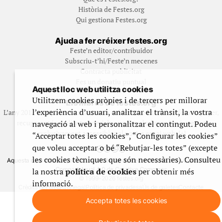
Història de Festes.org
Qui gestiona Festes.org
Ajuda a fer créixer festes.org
Feste’n editor/contribuidor
Subscriu-t’hi/Feste’n mecenes
Contracta publicitat
Fes un donatiu puntual
Aquest lloc web utilitza cookies
Utilitzem cookies pròpies i de tercers per millorar
Els llibres de festes.org
l’experiència d’usuari, analitzar el trànsit, la vostra
L’any 2012 vam posar en marxa una col·lecció editorial en format paper,
recuperant i ampliant materials que fins aleshores havien estat
navegació al web i personalitzar el contingut. Podeu
exclusivament accessibles al nostre espai web. [+]
“Acceptar totes les cookies”, “Configurar les cookies”
que voleu acceptar o bé “Rebutjar-les totes” (excepte
les cookies tècniques que són necessàries). Consulteu
Aquesta obra està subjecta a una llicència de Reconeixement No Comercial -
CompartirIgual 4.0 de Creative Commons
la nostra
política de cookies
per obtenir més
© 1999-2026 festes.org
informació.
Crèdits del web
Avís legal
Política de privadesa
Ús de galetes
Contacte
Accepta totes les cookies