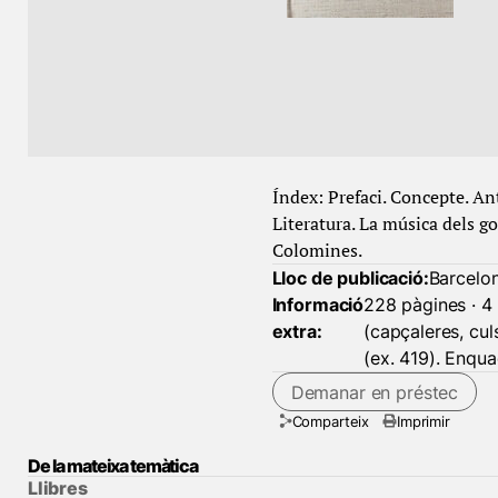
Índex: Prefaci. Concepte. Ant
Literatura. La música dels goi
Colomines.
Lloc de publicació:
Barcelo
Informació
228 pàgines · 4 
extra:
(capçaleres, cul
(ex. 419). Enquad
Demanar en préstec
Comparteix
Imprimir
De la mateixa temàtica
Llibres