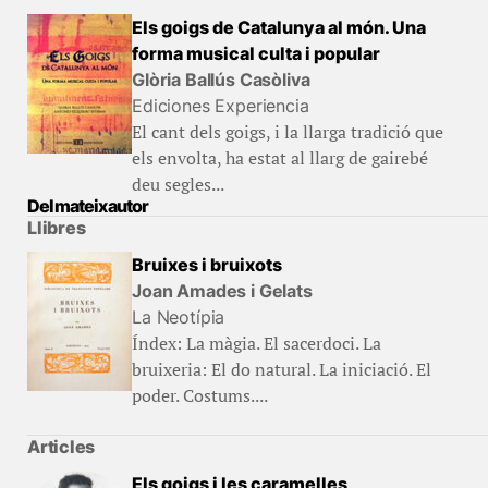
Els goigs de Catalunya al món. Una
forma musical culta i popular
Glòria Ballús Casòliva
Ediciones Experiencia
El cant dels goigs, i la llarga tradició que
els envolta, ha estat al llarg de gairebé
deu segles...
Del mateix autor
Llibres
Bruixes i bruixots
Joan Amades i Gelats
La Neotípia
Índex: La màgia. El sacerdoci. La
bruixeria: El do natural. La iniciació. El
poder. Costums....
Articles
Els goigs i les caramelles