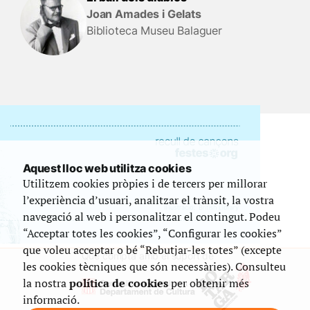
Joan Amades i Gelats
Biblioteca Museu Balaguer
Aquest lloc web utilitza cookies
Utilitzem cookies pròpies i de tercers per millorar
l’experiència d’usuari, analitzar el trànsit, la vostra
navegació al web i personalitzar el contingut. Podeu
“Acceptar totes les cookies”, “Configurar les cookies”
que voleu acceptar o bé “Rebutjar-les totes” (excepte
Que compta amb el suport de
les cookies tècniques que són necessàries). Consulteu
la nostra
política de cookies
per obtenir més
informació.