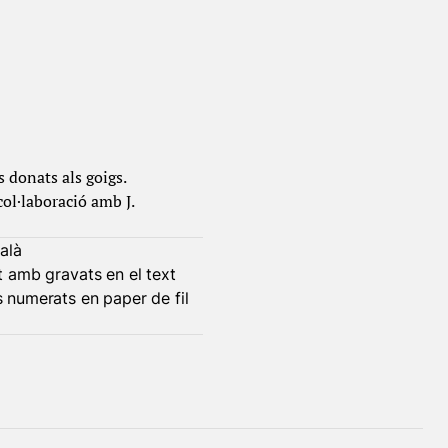
s donats als goigs.
col·laboració amb J.
alà
at amb gravats en el text
s numerats en paper de fil