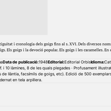
iguitat i cronologia dels goigs fins al s. XVI. Dels diversos nom
gs. Els goigs i la devoció popular. Els goigs i les caramelles. En 
na
Data de publicació:
1948
Editorial:
Editorial Orbis
Idioma:
Cat
f. i 10 làmines, 8 de les quals plegades · Profusament il·lustr
s de llàntia, facsímils de goigs, etc). Edició de 500 exemplar
ernat en tela arpillera.