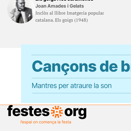
Joan Amades i Gelats
Inclòs al llibre Imatgeria popular
catalana. Els goigs (1948)