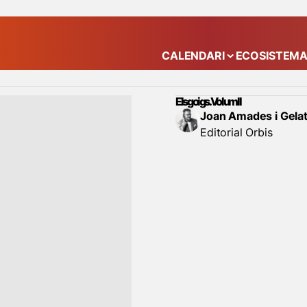
CALENDARI
ECOSISTEM
Mostra el submenú
Els goigs. Volum II
Joan Amades i Gela
Editorial Orbis