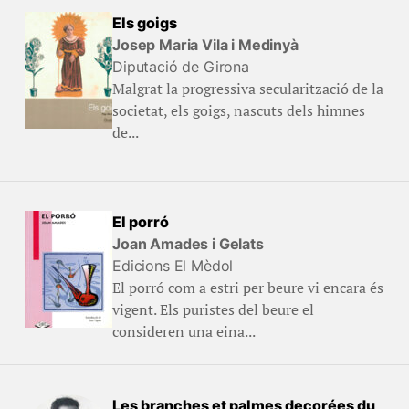
Els goigs
Josep Maria Vila i Medinyà
Diputació de Girona
Malgrat la progressiva secularització de la
societat, els goigs, nascuts dels himnes
de...
El porró
Joan Amades i Gelats
Edicions El Mèdol
El porró com a estri per beure vi encara és
vigent. Els puristes del beure el
consideren una eina...
Les branches et palmes decorées du