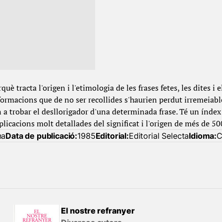
uè tracta l'origen i l'etimologia de les frases fetes, les dites 
ormacions que de no ser recollides s'haurien perdut irremeiab
 a trobar el desllorigador d'una determinada frase. Té un índex 
plicacions molt detallades del significat i l'origen de més de 500
na
Data de publicació:
1985
Editorial:
Editorial Selecta
Idioma:
C
El nostre refranyer