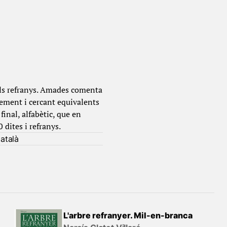
i els refranys. Amades comenta
lement i cercant equivalents
final, alfabètic, que en
 dites i refranys.
atalà
L'arbre refranyer. Mil-en-branca