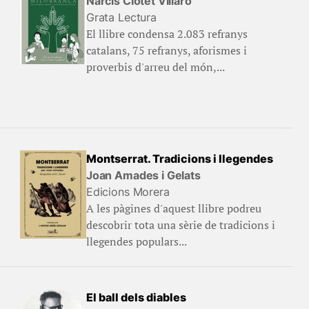
Narcís Clotet Villaró
Grata Lectura
El llibre condensa 2.083 refranys
catalans, 75 refranys, aforismes i
proverbis d'arreu del món,...
Montserrat. Tradicions i llegendes
Joan Amades i Gelats
Edicions Morera
A les pàgines d'aquest llibre podreu
descobrir tota una sèrie de tradicions i
llegendes populars...
El ball dels diables