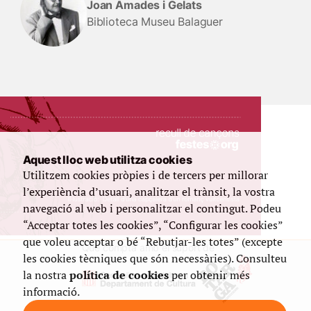
Joan Amades i Gelats
Biblioteca Museu Balaguer
Aquest lloc web utilitza cookies
Utilitzem cookies pròpies i de tercers per millorar
l’experiència d’usuari, analitzar el trànsit, la vostra
navegació al web i personalitzar el contingut. Podeu
“Acceptar totes les cookies”, “Configurar les cookies”
que voleu acceptar o bé “Rebutjar-les totes” (excepte
Que compta amb el suport de
les cookies tècniques que són necessàries). Consulteu
la nostra
política de cookies
per obtenir més
informació.