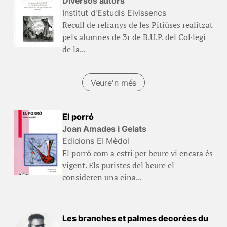
Diversos autors
Institut d'Estudis Eivissencs
Recull de refranys de les Pitiüses realitzat
pels alumnes de 3r de B.U.P. del Col·legi
de la...
Veure'n més
El porró
Joan Amades i Gelats
Edicions El Mèdol
El porró com a estri per beure vi encara és
vigent. Els puristes del beure el
consideren una eina...
Les branches et palmes decorées du