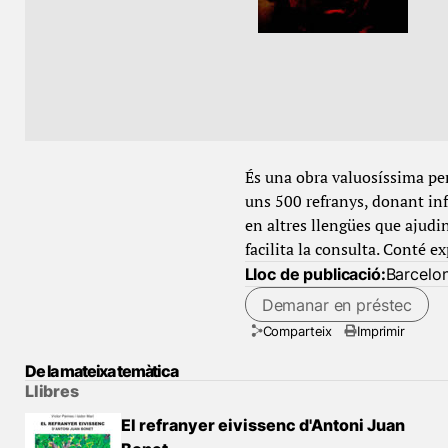
És una obra valuosíssima perq
uns 500 refranys, donant inf
en altres llengües que ajudin
facilita la consulta. Conté ex
Lloc de publicació:
Barcelo
Demanar en préstec
Comparteix
Imprimir
De la mateixa temàtica
Llibres
El refranyer eivissenc d'Antoni Juan