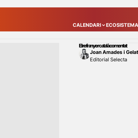
CALENDARI
ECOSISTEM
Mostra el submenú
El refranyer català comentat
Joan Amades i Gela
Editorial Selecta