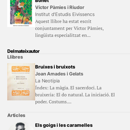
Bonet
Víctor Pàmies i Riudor
Institut d'Estudis Eivissencs
Aquest llibre ha estat escrit
conjuntament per Víctor Pàmies,
lingüista especialitzat en...
Del mateix autor
Llibres
Bruixes i bruixots
Joan Amades i Gelats
La Neotípia
Índex: La màgia. El sacerdoci. La
bruixeria: El do natural. La iniciació. El
poder. Costums....
Articles
Els goigs i les caramelles