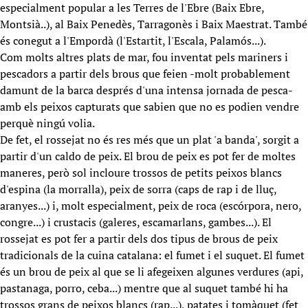
especialment popular a les Terres de l'Ebre (Baix Ebre,
Montsià..), al Baix Penedès, Tarragonès i Baix Maestrat. També
és conegut a l'Empordà (l'Estartit, l'Escala, Palamós...).
Com molts altres plats de mar, fou inventat pels mariners i
pescadors a partir dels brous que feien -molt probablement
damunt de la barca després d'una intensa jornada de pesca-
amb els peixos capturats que sabien que no es podien vendre
perquè ningú volia.
De fet, el rossejat no és res més que un plat 'a banda', sorgit a
partir d'un caldo de peix. El brou de peix es pot fer de moltes
maneres, però sol incloure trossos de petits peixos blancs
d'espina (la morralla), peix de sorra (caps de rap i de lluç,
aranyes...) i, molt especialment, peix de roca (escórpora, nero,
congre...) i crustacis (galeres, escamarlans, gambes...). El
rossejat es pot fer a partir dels dos tipus de brous de peix
tradicionals de la cuina catalana: el fumet i el suquet. El fumet
és un brou de peix al que se li afegeixen algunes verdures (api,
pastanaga, porro, ceba...) mentre que al suquet també hi ha
trossos grans de peixos blancs (rap...), patates i tomàquet (fet