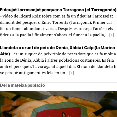
Fideujat i arrossejat pesquer a Tarragona (el Tarragonès)
- video de Ricard Roig sobre com es fa un fideujat i arrossejat
damunt del pesquer d'Enric Torrents (Tarragona). Primer cal
fer un fumet abundant i variat. Després es rosseja l'arròs i els
fideus a la paella i finalment s'aboca el fumet a la paella,...
[+]
Llandeta o cruet de peix de Dènia, Xàbia i Calp (la Marina
- és un suquet de peix típic de pescadors que es fa molt a
Alta)
la zona de Dénia, Xàbia i altres poblacions costaneres. Es feia
amb el peix que s'havia agafat aquell dia. El nom de Llandeta li
ve perquè antigament es feia en un...
[+]
De la mateixa població