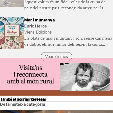
Aquest volum és un fidel reflex de la cuina del
peix del nostre país, reconeguda arreu per la...
Mar i muntanya
Enric Herce
Viena Edicions
Els plats de mar i muntanya són, sense cap mena
de dubte, els que millor defineixen la cuina...
Veure'n més
(Llibres)
També et podria interessar
De la mateixa categoria