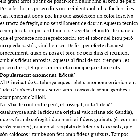
els grans arròs abans de posar-los a bullir amb el brou de peix.
Per a fer-ho, es posen dins un recipient amb oli a foc lent i es
van remenant poc a poc fins que assoleixen un color fosc. No
es tracta de fregir, sino senzillament de daurar. Aquesta tècnica
acompleix la important funció de segellar el midó, de manera
que el producte aconsegueix xuclar tot el sabor del brou però
no queda pastós, sinó ben sec. De fet, per efecte d'aquest
procediment, quan es posa el brou de peix dins el recipient
amb els fideus enrosits, aquests al final de tot 'trempen', es
posen drets, fet que s'interpreta com que ja estan cuits.
Popularment anomenat 'fideuà'
Al Principat de Catalunya aquest plat s'anomena erròniament
'fideuà' i s'acostuma a servir amb trossos de sèpia, gambes i
acompanyat d'allioli.
No s'ha de confondre però, el rossejat, ni la 'fideuà'
catalunyesa amb la fideuada original valenciana (de Gandia),
que es fa amb sofregit i duu marisc i fideus gruixuts (és com un
arròs mariner), ni amb altres plats de fideus a la cassola, que
són caldosos i també són fets amb fideus gruixuts. Tampoc