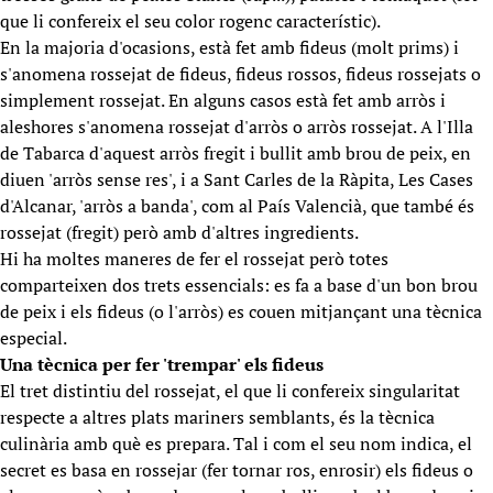
que li confereix el seu color rogenc característic).
En la majoria d'ocasions, està fet amb fideus (molt prims) i
s'anomena rossejat de fideus, fideus rossos, fideus rossejats o
simplement rossejat. En alguns casos està fet amb arròs i
aleshores s'anomena rossejat d'arròs o arròs rossejat. A l'Illa
de Tabarca d'aquest arròs fregit i bullit amb brou de peix, en
diuen 'arròs sense res', i a Sant Carles de la Ràpita, Les Cases
d'Alcanar, 'arròs a banda', com al País Valencià, que també és
rossejat (fregit) però amb d'altres ingredients.
Hi ha moltes maneres de fer el rossejat però totes
comparteixen dos trets essencials: es fa a base d'un bon brou
de peix i els fideus (o l'arròs) es couen mitjançant una tècnica
especial.
Una tècnica per fer 'trempar' els fideus
El tret distintiu del rossejat, el que li confereix singularitat
respecte a altres plats mariners semblants, és la tècnica
culinària amb què es prepara. Tal i com el seu nom indica, el
secret es basa en rossejar (fer tornar ros, enrosir) els fideus o