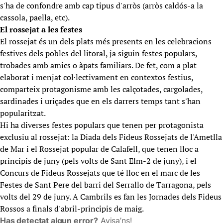
s'ha de confondre amb cap tipus d'arròs (arròs caldós-a la
cassola, paella, etc).
El rossejat a les festes
El rossejat és un dels plats més presents en les celebracions
festives dels pobles del litoral, ja siguin festes populars,
trobades amb amics o àpats familiars. De fet, com a plat
elaborat i menjat col·lectivament en contextos festius,
comparteix protagonisme amb les calçotades, cargolades,
sardinades i uriçades que en els darrers temps tant s'han
popularitzat.
Hi ha diverses festes populars que tenen per protagonista
exclusiu al rossejat: la Diada dels Fideus Rossejats de l'Ametlla
de Mar i el Rossejat popular de Calafell, que tenen lloc a
principis de juny (pels volts de Sant Elm-2 de juny), i el
Concurs de Fideus Rossejats que té lloc en el marc de les
Festes de Sant Pere del barri del Serrallo de Tarragona, pels
volts del 29 de juny. A Cambrils es fan les Jornades dels Fideus
Rossos a finals d'abril-principis de maig.
Has detectat algun error?
Avisa’ns!