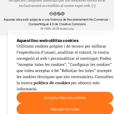
recuperant i ampliant materials que fins aleshores havien estat
exclusivament accessibles al nostre espai web. [+]
Aquesta obra està subjecta a una llicència de Reconeixement No Comercial -
CompartirIgual 4.0 de Creative Commons
© 1999-2026 festes.org
Crèdits del web
Avís legal
Política de privadesa
Ús de galetes
Contacte
Aquest lloc web utilitza cookies
Utilitzem cookies pròpies i de tercers per millorar
l’experiència d’usuari, analitzar el trànsit, la vostra
navegació al web i personalitzar el contingut. Podeu
“Acceptar totes les cookies”, “Configurar les cookies”
que voleu acceptar o bé “Rebutjar-les totes” (excepte
les cookies tècniques que són necessàries). Consulteu
la nostra
política de cookies
per obtenir més
informació.
Accepta totes les cookies
Rebutjar-les totes