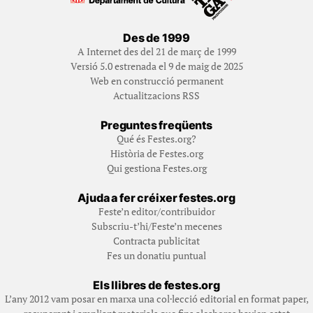
Des de 1999
A Internet des del 21 de març de 1999
Versió 5.0 estrenada el 9 de maig de 2025
Web en construcció permanent
Actualitzacions RSS
Preguntes freqüents
Qué és Festes.org?
Història de Festes.org
Qui gestiona Festes.org
Ajuda a fer créixer festes.org
Feste’n editor/contribuidor
Subscriu-t’hi/Feste’n mecenes
Contracta publicitat
Fes un donatiu puntual
Els llibres de festes.org
L’any 2012 vam posar en marxa una col·lecció editorial en format paper,