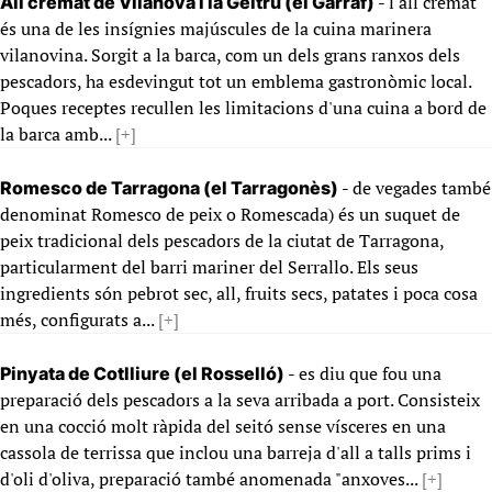
- l'all cremat
All cremat de Vilanova i la Geltrú (el Garraf)
és una de les insígnies majúscules de la cuina marinera
vilanovina. Sorgit a la barca, com un dels grans ranxos dels
pescadors, ha esdevingut tot un emblema gastronòmic local.
Poques receptes recullen les limitacions d'una cuina a bord de
la barca amb...
[+]
- de vegades també
Romesco de Tarragona (el Tarragonès)
denominat Romesco de peix o Romescada) és un suquet de
peix tradicional dels pescadors de la ciutat de Tarragona,
particularment del barri mariner del Serrallo. Els seus
ingredients són pebrot sec, all, fruits secs, patates i poca cosa
més, configurats a...
[+]
- es diu que fou una
Pinyata de Cotlliure (el Rosselló)
preparació dels pescadors a la seva arribada a port. Consisteix
en una cocció molt ràpida del seitó sense vísceres en una
cassola de terrissa que inclou una barreja d'all a talls prims i
d'oli d'oliva, preparació també anomenada "anxoves...
[+]