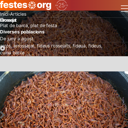
Inici
Articles
El rossejat
Plat de barca, plat de festa
Diverses poblacions
De juny a agost
arròs
arrossejat
fideus rossejats
fideuà
fideus
cuina barca